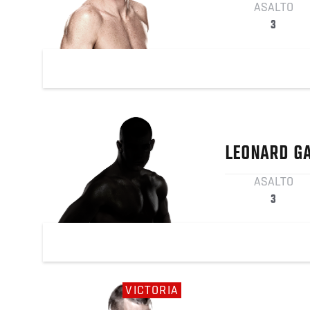
ASALTO
3
LEONARD
G
ASALTO
3
VICTORIA