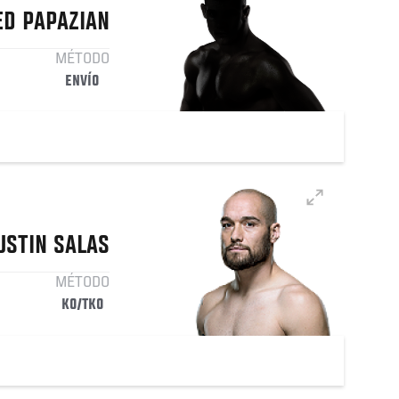
ED
PAPAZIAN
MÉTODO
ENVÍO
USTIN
SALAS
MÉTODO
KO/TKO