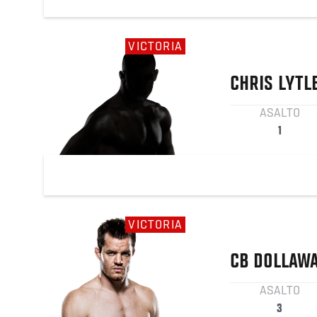
VICTORIA
CHRIS
LYTL
ASALTO
1
VICTORIA
CB
DOLLAW
ASALTO
3