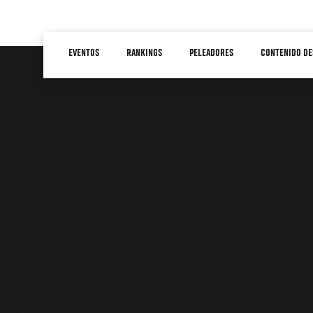
Pasar
al
Main
contenido
EVENTOS
RANKINGS
PELEADORES
CONTENIDO DE
navigation
principal