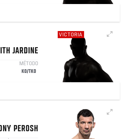
VICTORIA
ITH
JARDINE
MÉTODO
KO/TKO
ONY
PEROSH