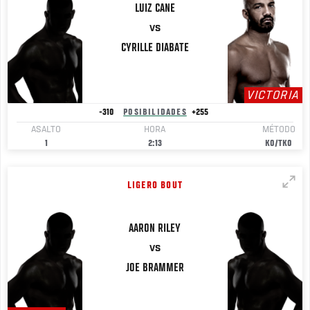
LUIZ
CANE
VS
CYRILLE
DIABATE
VICTORIA
-310
POSIBILIDADES
+255
ASALTO
HORA
MÉTODO
1
2:13
KO/TKO
LIGERO BOUT
AARON
RILEY
VS
JOE
BRAMMER