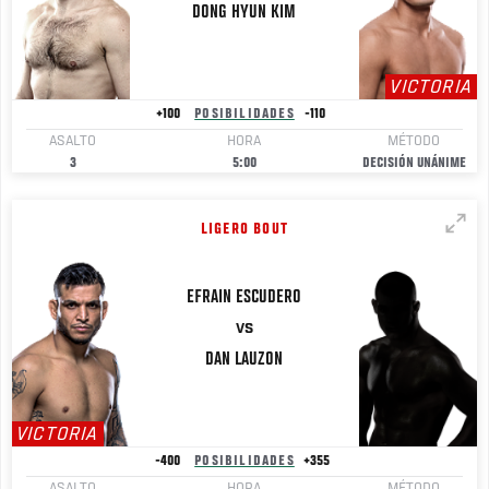
DONG HYUN
KIM
VICTORIA
+100
POSIBILIDADES
-110
ASALTO
HORA
MÉTODO
3
5:00
DECISIÓN UNÁNIME
LIGERO BOUT
EFRAIN
ESCUDERO
VS
DAN
LAUZON
VICTORIA
-400
POSIBILIDADES
+355
ASALTO
HORA
MÉTODO