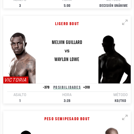
3
5:00
DECISIÓN UNÁNIME
LIGERO BOUT
MELVIN
GUILLARD
VS
WAYLON
LOWE
VICTORIA
-370
POSIBILIDADES
+310
ASALTO
HORA
MÉTODO
1
3:28
KO/TKO
PESO SEMIPESADO BOUT