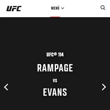
Pasar
MENÚ
al
contenido
principal
UFC® 114
RAMPAGE
VS
EVANS