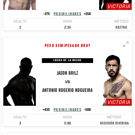
VICTORIA
-275
POSIBILIDADES
+250
ASALTO
HORA
MÉTODO
3
2:35
KO/TKO
PESO SEMIPESADO BOUT
LUCHA DE LA NOCHE
JASON
BRILZ
VS
ANTONIO ROGERIO
NOGUEIRA
VICTORIA
+435
POSIBILIDADES
-500
ASALTO
HORA
MÉTODO
3
5:00
DECISIÓN DIVIDIDA