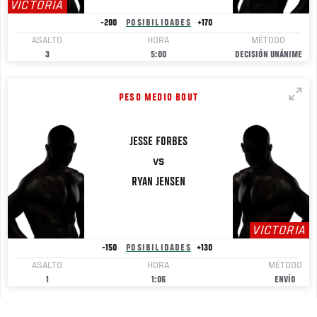
VICTORIA
-200
POSIBILIDADES
+170
ASALTO
HORA
MÉTODO
3
5:00
DECISIÓN UNÁNIME
PESO MEDIO BOUT
JESSE
FORBES
VS
RYAN
JENSEN
VICTORIA
-150
POSIBILIDADES
+130
ASALTO
HORA
MÉTODO
1
1:06
ENVÍO