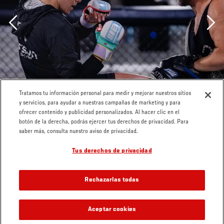
Previous
Tratamos tu información personal para medir y mejorar nuestros sitios
y servicios, para ayudar a nuestras campañas de marketing y para
ofrecer contenido y publicidad personalizados. Al hacer clic en el
botón de la derecha, podrás ejercer tus derechos de privacidad. Para
saber más, consulta nuestro aviso de privacidad.
Tus derechos de privacidad
Rechazarlas todas
Macy Chiasson trains at the UFC Performance Institute
Aceptar cookies
GALERÍAS RELACIONADAS
on July 21, 2021. (Photo by Zac Pacleb)