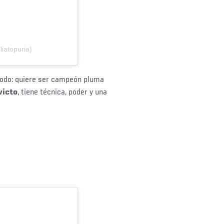
iatopuria)
 todo: quiere ser campeón pluma
victo
, tiene técnica, poder y una