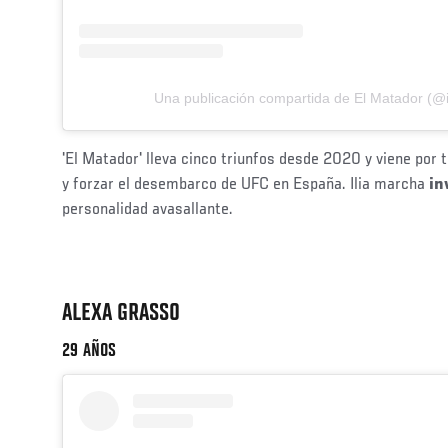
Una publicación compartida de El Matador (@il
'El Matador' lleva cinco triunfos desde 2020 y viene por
y forzar el desembarco de UFC en España. Ilia marcha
in
personalidad avasallante.
ALEXA GRASSO
29 AÑOS