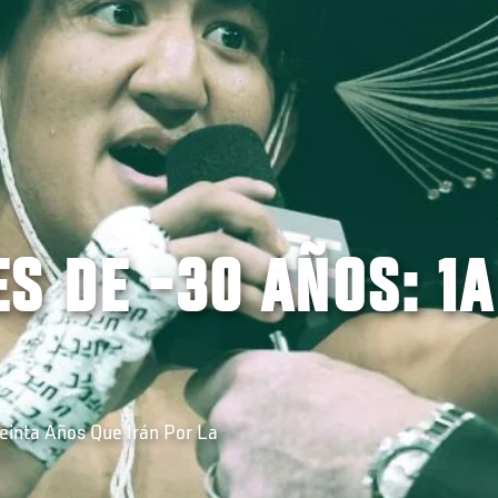
S DE -30 AÑOS: 1A
einta Años Que Irán Por La