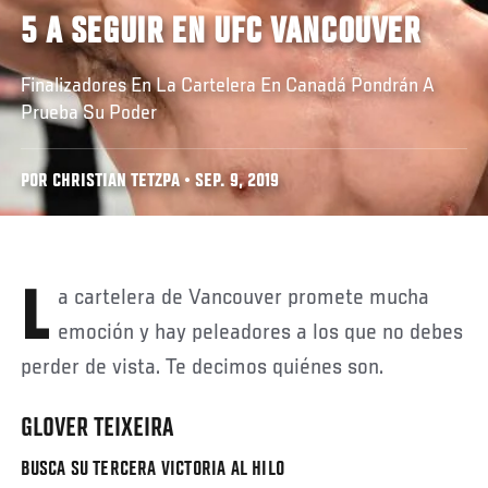
5 A SEGUIR EN UFC VANCOUVER
Finalizadores En La Cartelera En Canadá Pondrán A
Prueba Su Poder
POR CHRISTIAN TETZPA • SEP. 9, 2019
La cartelera de Vancouver promete mucha
emoción y hay peleadores a los que no debes
perder de vista. Te decimos quiénes son.
GLOVER TEIXEIRA
BUSCA SU TERCERA VICTORIA AL HILO