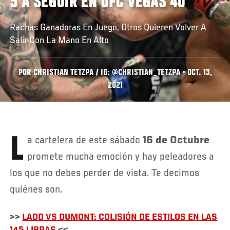
5 A SEGUIR EN UFC VEGAS 40
Rachas Ganadoras En Juego, Otros Quieren Volver A
Salir Con La Mano En Alto
POR CHRISTIAN TETZPA / IG: @CHRISTIAN_TETZPA • OCT. 13,
2021
La cartelera de este sábado
16 de Octubre
promete mucha emoción y hay peleadores a
los que no debes perder de vista. Te decimos
quiénes son.
>>
LADD VS DUMONT: COLISIÓN DE ESTILOS EN LAS