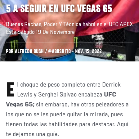
5 A SEGUIR EN UFC VEGAS 65
Buenas Rachas, Poder Y Técnica habrá en el UFC APEX
Este Sábado 19 De Noviembre
POR ALFREDO BUSH / @ABUSHITO • NOV. 15, 2022
El choque de peso completo entre Derrick
Lewis y Serghei Spivac encabeza
UFC
Vegas 65;
sin embargo, hay otros peleadores a
los que no se les puede quitar la mirada, pues
tienen todas las habilidades para destacar. Aquí
te dejamos una guía.