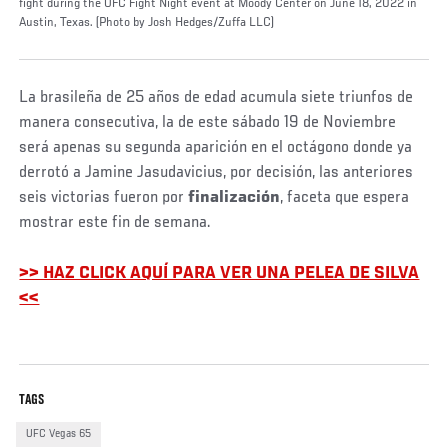
fight during the UFC Fight Night event at Moody Center on June 18, 2022 in
Austin, Texas. (Photo by Josh Hedges/Zuffa LLC)
La brasileña de 25 años de edad acumula siete triunfos de
manera consecutiva, la de este sábado 19 de Noviembre
será apenas su segunda aparición en el octágono donde ya
derrotó a Jamine Jasudavicius, por decisión, las anteriores
seis victorias fueron por
finalización
, faceta que espera
mostrar este fin de semana.
>> HAZ CLICK AQUÍ PARA VER UNA PELEA DE SILVA
<<
TAGS
UFC Vegas 65