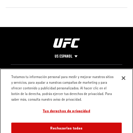
US ESPANOL
Pie
CONTACTO
LEGAL
Tratamos tu información personal para medir y mejorar nuestros sitios
y servicios, para ayudar a nuestras campañas de marketing y para
de
Condiciones
ofrecer contenido y publicidad personalizados. Al hacer clic en el
Página
Política de
botón de la derecha, podrás ejercer tus derechos de privacidad. Para
privacidad
saber más, consulta nuestro aviso de privacidad.
Tus derechos de privacidad
Rechazarlas todas