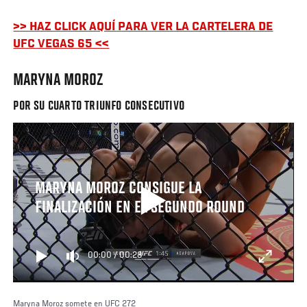
>> HAZ CLICK AQUÍ PARA VER LA CARTELERA DE
UFC VEGAS 65 <<
MARYNA MOROZ
POR SU CUARTO TRIUNFO CONSECUTIVO
MARYNA MOROZ CONSIGUE LA
FINALIZACIÓN EN EL SEGUNDO ROUND
00:00
/
00:28
Maryna Moroz somete en UFC 272