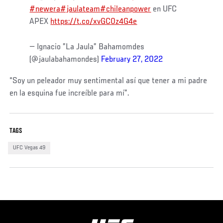
#newera
#jaulateam
#chileanpower
en UFC
APEX
https://t.co/xvGC0z4G4e
— Ignacio ”La Jaula” Bahamomdes
(@jaulabahamondes)
February 27, 2022
“Soy un peleador muy sentimental así que tener a mi padre
en la esquina fue increíble para mí”.
TAGS
UFC Vegas 49