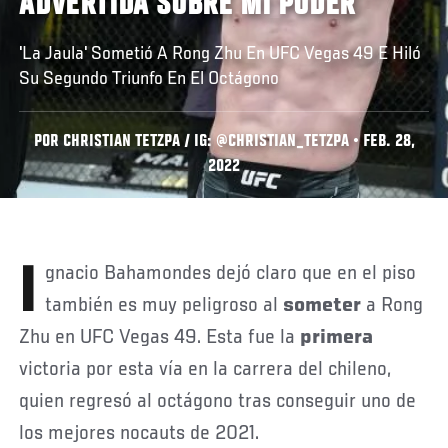
ADVERTIDA SOBRE MI PODER
'La Jaula' Sometió A Rong Zhu En UFC Vegas 49 E Hiló
Su Segundo Triunfo En El Octágono
POR CHRISTIAN TETZPA / IG: @CHRISTIAN_TETZPA • FEB. 28,
2022
Ignacio Bahamondes dejó claro que en el piso
también es muy peligroso al
someter
a Rong
Zhu en UFC Vegas 49. Esta fue la
primera
victoria por esta vía en la carrera del chileno,
quien regresó al octágono tras conseguir uno de
los mejores nocauts de 2021.