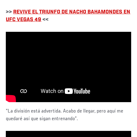
>>
REVIVE EL TRIUNFO DE NACHO BAHAMONDES EN
UFC VEGAS 49
<<
“La división está advertida. Acabo de llegar, pero aquí me
quedaré así que sigan entrenando”.