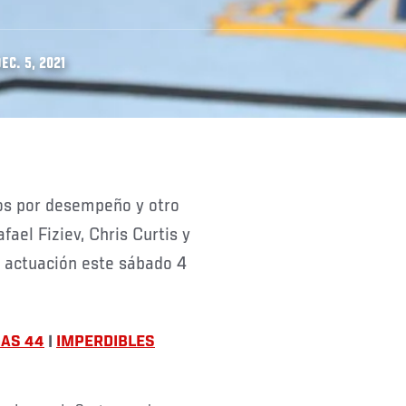
EC. 5, 2021
fael Fiziev, Chris Curtis y
u actuación este sábado 4
GAS 44
|
IMPERDIBLES