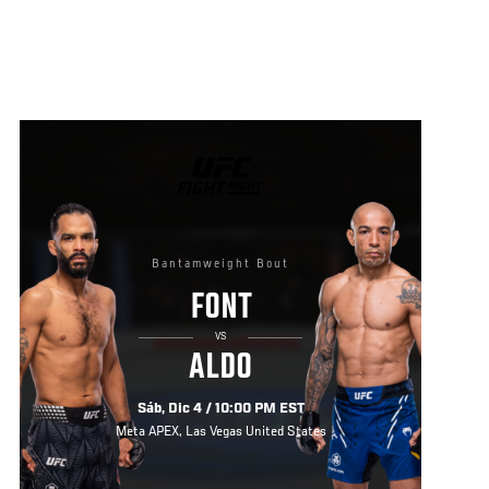
UFC
FIGHT
NIGHT
Bantamweight Bout
FONT
VS
ALDO
Sáb, Dic 4 / 10:00 PM EST
Meta APEX, Las Vegas United States