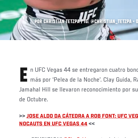
POR CHRISTIAN TETZPA / IG: @CHRISTIAN_TETZPA • D
En UFC Vegas 44 se entregaron cuatro bonos por desempeño y otro
más por ‘Pelea de la Noche’. Clay Guida, Ra
Jamahal Hill se llevaron reconocimiento por s
de Octubre.
>>
JOSE ALDO DA CÁTEDRA A ROB FONT: UFC VE
NOCAUTS EN UFC VEGAS 44
<<