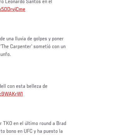
ro Leonardo Santos en el
/k5DDrvjCme
e una lluvia de golpes y poner
 ‘The Carpenter’ sometió con un
iunfo.
ell con esta belleza de
2Tc9WAKrW1
or TKO en el último round a Brad
rto bono en UFC y ha puesto la