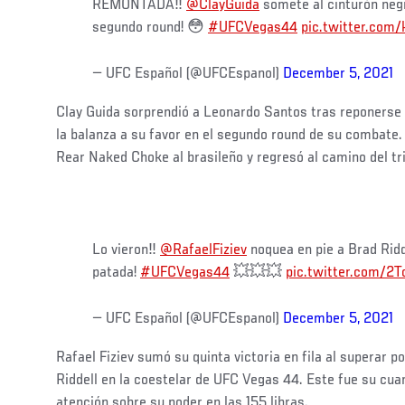
REMONTADA‼
@ClayGuida
somete al cinturón neg
segundo round! 😳
#UFCVegas44
pic.twitter.com
— UFC Español (@UFCEspanol)
December 5, 2021
Clay Guida sorprendió a Leonardo Santos tras reponerse d
la balanza a su favor en el segundo round de su combate.
Rear Naked Choke al brasileño y regresó al camino del tr
Lo vieron‼
@RafaelFiziev
noquea en pie a Brad Ridd
patada!
#UFCVegas44
💥💥💥
pic.twitter.com/
— UFC Español (@UFCEspanol)
December 5, 2021
Rafael Fiziev sumó su quinta victoria en fila al superar p
Riddell en la coestelar de UFC Vegas 44. Este fue su cua
atención sobre su poder en las 155 libras.