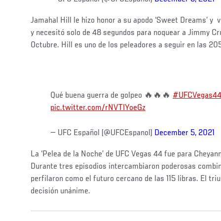
Jamahal Hill le hizo honor a su apodo ‘Sweet Dreams’ y vo
y necesitó solo de 48 segundos para noquear a Jimmy Cru
Octubre. Hill es uno de los peleadores a seguir en las 205
Qué buena guerra de golpeo 🔥🔥🔥
#UFCVegas4
pic.twitter.com/rNVTIYoeGz
— UFC Español (@UFCEspanol)
December 5, 2021
La ‘Pelea de la Noche’ de UFC Vegas 44 fue para Cheyann
Durante tres episodios intercambiaron poderosas combin
perfilaron como el futuro cercano de las 115 libras. El tr
decisión unánime.