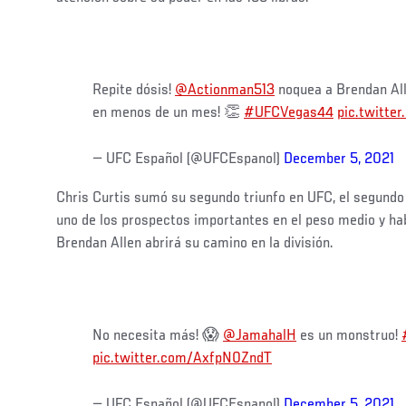
Repite dósis!
@Actionman513
noquea a Brendan All
en menos de un mes! 👏
#UFCVegas44
pic.twitt
— UFC Español (@UFCEspanol)
December 5, 2021
Chris Curtis sumó su segundo triunfo en UFC, el segundo 
uno de los prospectos importantes en el peso medio y ha
Brendan Allen abrirá su camino en la división.
No necesita más! 😱
@JamahalH
es un monstruo!
pic.twitter.com/AxfpN0ZndT
— UFC Español (@UFCEspanol)
December 5, 2021