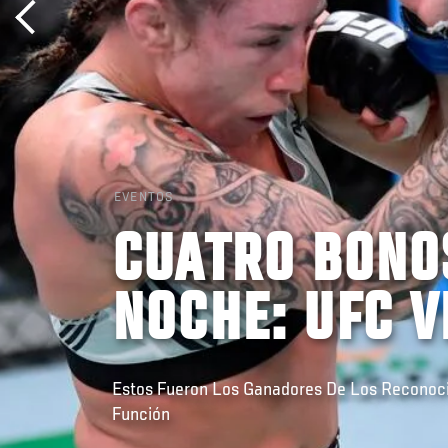
EVENTOS
CUATRO BONOS
NOCHE: UFC V
Estos Fueron Los Ganadores De Los Reconoc
Función