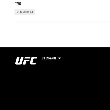
TAGS
UFC Vegas 44
US ESPANOL