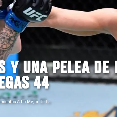
 Y UNA PELEA DE 
EGAS 44
imientos A Lo Mejor De La