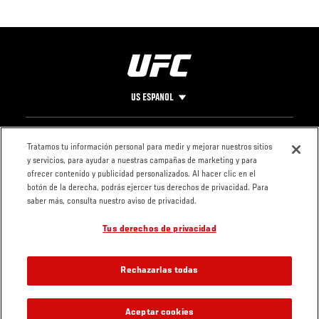
US ESPANOL
Pie
CONTACTO
LEGAL
Tratamos tu información personal para medir y mejorar nuestros sitios
y servicios, para ayudar a nuestras campañas de marketing y para
de
Condiciones
ofrecer contenido y publicidad personalizados. Al hacer clic en el
Página
Política de
botón de la derecha, podrás ejercer tus derechos de privacidad. Para
privacidad
saber más, consulta nuestro aviso de privacidad.
Tus derechos de privacidad
Rechazarlas todas
Aceptar cookies