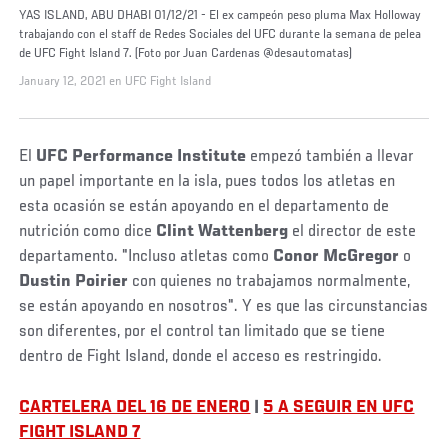
YAS ISLAND, ABU DHABI 01/12/21 - El ex campeón peso pluma Max Holloway
trabajando con el staff de Redes Sociales del UFC durante la semana de pelea
de UFC Fight Island 7. (Foto por Juan Cardenas @desautomatas)
January 12, 2021 en UFC Fight Island
El
UFC Performance Institute
empezó también a llevar
un papel importante en la isla, pues todos los atletas en
esta ocasión se están apoyando en el departamento de
nutrición como dice
Clint Wattenberg
el director de este
departamento. "Incluso atletas como
Conor McGregor
o
Dustin Poirier
con quienes no trabajamos normalmente,
se están apoyando en nosotros". Y es que las circunstancias
son diferentes, por el control tan limitado que se tiene
dentro de Fight Island, donde el acceso es restringido.
CARTELERA DEL 16 DE ENERO
|
5 A SEGUIR EN UFC
FIGHT ISLAND 7