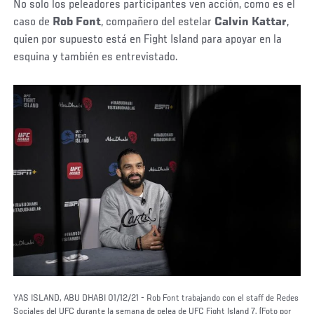
No solo los peleadores participantes ven acción, como es el
caso de
Rob Font
, compañero del estelar
Calvin Kattar
,
quien por supuesto está en Fight Island para apoyar en la
esquina y también es entrevistado.
YAS ISLAND, ABU DHABI 01/12/21 - Rob Font trabajando con el staff de Redes
Sociales del UFC durante la semana de pelea de UFC Fight Island 7. (Foto por