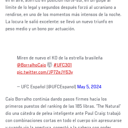
en el aire, aterrizó en posición norte-sur, en un golpe al
límite de lo legal y segundos después forzó al ucraniano a
rendirse, en uno de los momentos más intensos de la noche.
La locura le salió excelente: se llevó un nuevo triunfo en
peso medio y un bono por actuación.
Miren de nuevo el KO de la estrella brasileña
@BorralhoCaio
🤯
#UFC301
pic.twitter.com/JP72eJY63y
— UFC Español (@UFCEspanol)
May 5, 2024
Caio Borralho continúa dando pasos firmes hacia los
primeros puestos del ranking de las 185 libras. 'The Natural'
dio una cátedra de pelea inteligente ante Paul Craig: trabajó
con combinaciones cortas en todo el cuerpo sin apresurarse
y cuando vio la apertura, conectó a la cabeza con poder,