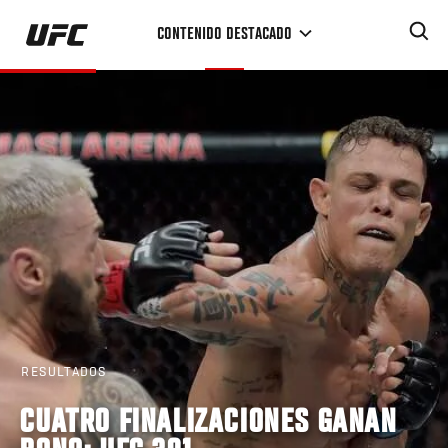
Pasar
CONTENIDO DESTACADO
al
contenido
principal
RESULTADOS
CUATRO FINALIZACIONES GANAN