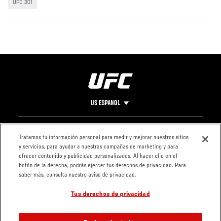
UFC 301
US ESPANOL
Pie
CONTACTO
LEGAL
Tratamos tu información personal para medir y mejorar nuestros sitios
y servicios, para ayudar a nuestras campañas de marketing y para
de
Condiciones
ofrecer contenido y publicidad personalizados. Al hacer clic en el
Página
Política de
botón de la derecha, podrás ejercer tus derechos de privacidad. Para
privacidad
saber más, consulta nuestro aviso de privacidad.
Tus derechos de privacidad