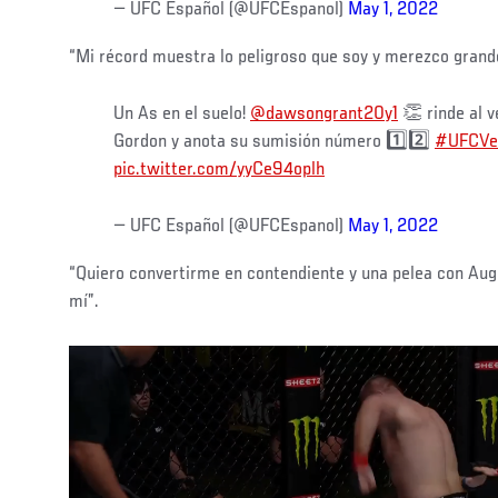
— UFC Español (@UFCEspanol)
May 1, 2022
“Mi récord muestra lo peligroso que soy y merezco grand
Un As en el suelo!
@dawsongrant20y1
👏 rinde al v
Gordon y anota su sumisión número 1️⃣2️⃣
#UFCVe
pic.twitter.com/yyCe94oplh
— UFC Español (@UFCEspanol)
May 1, 2022
“Quiero convertirme en contendiente y una pelea con Aug
mí”.