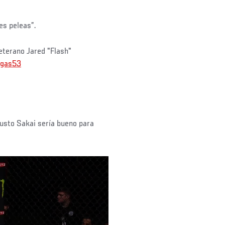
es peleas”.
eterano Jared "Flash"
gas53
usto Sakai sería bueno para