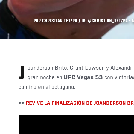
POR CHRISTIAN TETZPA / IG: @CHRISTIAN_TETZPA • M
Joanderson Brito, Grant Dawson y Alexandr Romanov tuvieron una
gran noche en
UFC Vegas 53
con victoria
camino en el octágono.
>>
REVIVE LA FINALIZACIÓN DE JOANDERSON BR