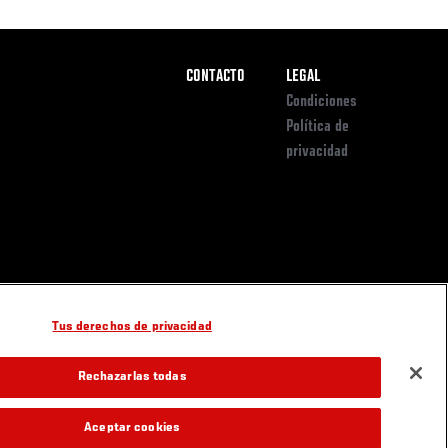
Pie
CONTACTO
LEGAL
de
Condiciones
Página
Política de
privacidad
Tus derechos de privacidad
Rechazarlas todas
Aceptar cookies