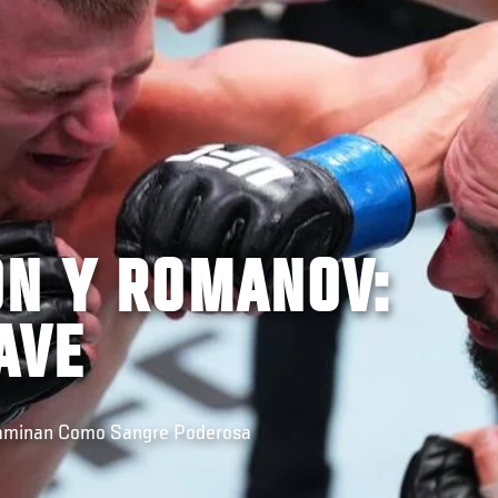
ON Y ROMANOV:
AVE
caminan Como Sangre Poderosa