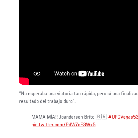
“No esperaba una victoria tan rápida, pero sí una finaliz
resultado del trabajo duro”.
MAMA MÍA‼️ Joanderson Brito 🇧🇷
#UFCVegas5
pic.twitter.com/PdW7cE3Wx5