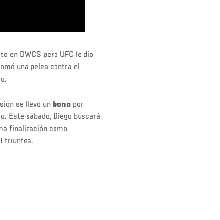
rito en DWCS pero UFC le dio
tomó una pelea contra el
o.
isión se llevó un
bono
por
to. Este sábado, Diego buscará
ma finalización como
1 triunfos.