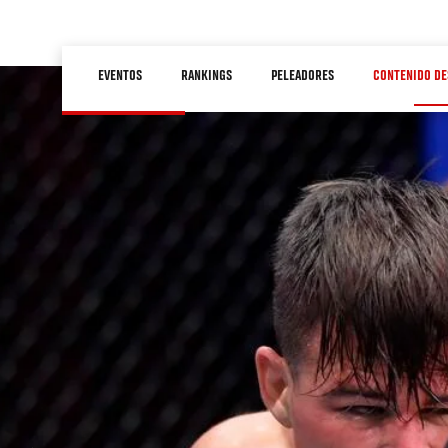
Pasar
al
Main
contenido
EVENTOS
RANKINGS
PELEADORES
CONTENIDO DE
navigation
principal