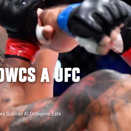
DWCS A UFC
ies Subirán Al Octágono Este