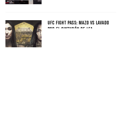
UFC FIGHT PASS: MAZO VS LAVADO
POR EL CINTURÓN DE LFA