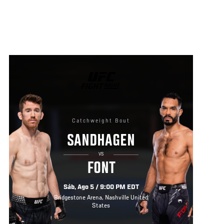
UFC
FIGHT
NIGHT
Catchweight Bout
SANDHAGEN
VS
FONT
Sáb, Ago 5 / 9:00 PM EDT
Bridgestone Arena, Nashville United
States