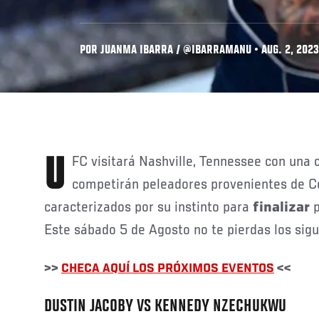
POR JUANMA IBARRA / @IBARRAMANU • AUG. 2, 2023
UFC visitará Nashville, Tennessee con una cartelera en la que
competirán peleadores provenientes de C
caracterizados por su instinto para
finalizar
p
Este sábado 5 de Agosto no te pierdas los sig
>>
CHECA AQUÍ LOS PRÓXIMOS EVENTOS
<<
DUSTIN JACOBY VS KENNEDY NZECHUKWU