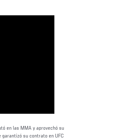
butó en las MMA y aprovechó su
e garantizó su contrato en UFC