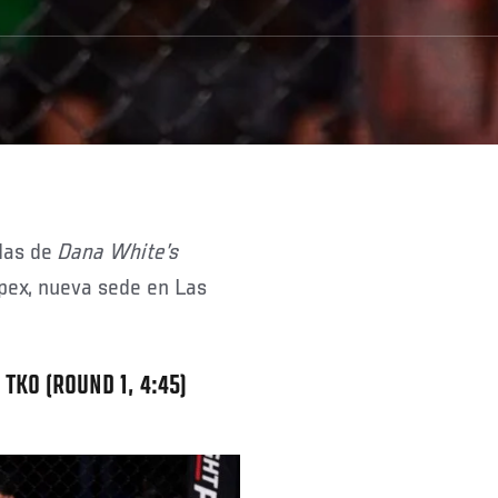
adas de
Dana White
’
s
pex, nueva sede en Las
TKO (ROUND 1, 4:45)