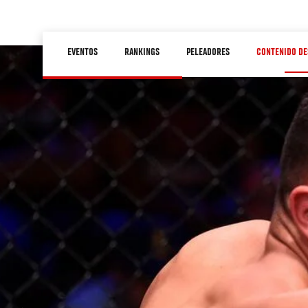
Pasar
al
Main
contenido
EVENTOS
RANKINGS
PELEADORES
CONTENIDO DE
navigation
principal