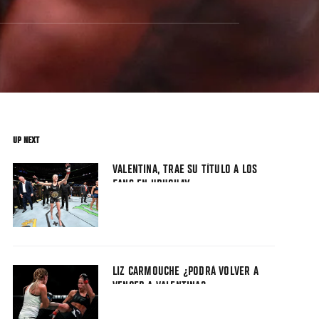
UP NEXT
VALENTINA, TRAE SU TÍTULO A LOS
FANS EN URUGUAY
LIZ CARMOUCHE ¿PODRÁ VOLVER A
VENCER A VALENTINA?