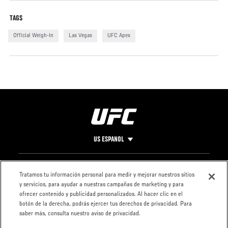
TAGS
Official Weigh-In
Las Vegas
UFC Apex
US ESPANOL
Pie
CONTACTO
LEGAL
Tratamos tu información personal para medir y mejorar nuestros sitios
y servicios, para ayudar a nuestras campañas de marketing y para
de
Condiciones
ofrecer contenido y publicidad personalizados. Al hacer clic en el
Página
Política de
botón de la derecha, podrás ejercer tus derechos de privacidad. Para
privacidad
saber más, consulta nuestro aviso de privacidad.