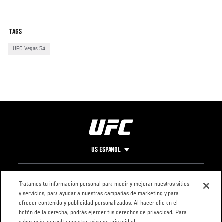
TAGS
UFC Vegas 54
US ESPANOL
Pie
CONTACTO
LEGAL
Tratamos tu información personal para medir y mejorar nuestros sitios
y servicios, para ayudar a nuestras campañas de marketing y para
de
Condiciones
ofrecer contenido y publicidad personalizados. Al hacer clic en el
Página
Política de
botón de la derecha, podrás ejercer tus derechos de privacidad. Para
privacidad