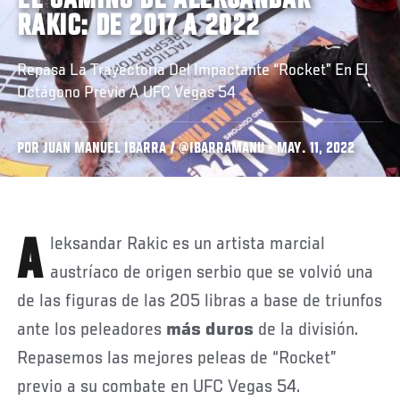
EL CAMINO DE ALEKSANDAR
RAKIC: DE 2017 A 2022
Repasa La Trayectoria Del Impactante “Rocket” En El
Octágono Previo A UFC Vegas 54
POR JUAN MANUEL IBARRA / @IBARRAMANU • MAY. 11, 2022
Aleksandar Rakic es un artista marcial
austríaco de origen serbio que se volvió una
de las figuras de las 205 libras a base de triunfos
ante los peleadores
más duros
de la división.
Repasemos las mejores peleas de “Rocket”
previo a su combate en UFC Vegas 54.