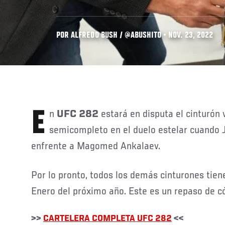
POR ALFREDO BUSH / @ABUSHITO • NOV. 23, 2022
En
UFC 282
estará en disputa el cinturón
semicompleto en el duelo estelar cuando 
enfrente a Magomed Ankalaev.
Por lo pronto, todos los demás cinturones tie
Enero del próximo año. Este es un repaso de 
>>
CARTELERA COMPLETA UFC 282
<<