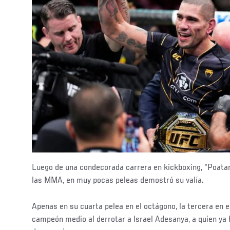
Luego de una condecorada carrera en kickboxing, “Poatan”
las MMA, en muy pocas peleas demostró su valía.
Apenas en su cuarta pelea en el octágono, la tercera en 
campeón medio al derrotar a Israel Adesanya, a quien ya 