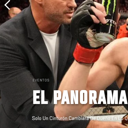
EVENTOS
EL PANORAMA
Solo Un Cinturón Cambiará De Dueño En Lo 