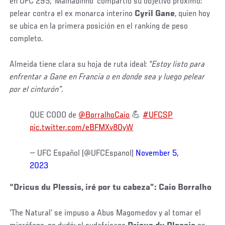
en UFC 295, ‘Malhadinho’ compartió su objetivo próximo:
pelear contra el ex monarca interino
Cyril Gane
, quien hoy
se ubica en la primera posición en el ranking de peso
completo.
Almeida tiene clara su hoja de ruta ideal:
“Estoy listo para
enfrentar a Gane en Francia o en donde sea y luego pelear
por el cinturón”.
QUE CODO de
@BorralhoCaio
💪
#UFCSP
pic.twitter.com/eBFMXv8OyW
— UFC Español (@UFCEspanol)
November 5,
2023
“Dricus du Plessis, iré por tu cabeza”: Caio Borralho
‘The Natural’ se impuso a Abus Magomedov y al tomar el