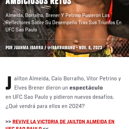
AMBICIOSOS RETOS
Almeida, Borralho, Brener Y Petrino Pusieron Los
Reflectores Sobre Su Desempeño Tras Sus Triunfos En
UFC Sao Paulo
POR JUANMA IBARRA / @IBARRAMANU • NOV. 6, 2023
Jailton Almeida, Caio Borralho, Vitor Petrino y
Elves Brener dieron un
espectáculo
en UFC Sao Paulo y pidieron nuevos desafíos.
¿Qué vendrá para ellos en 2024?
>>
REVIVE LA VICTORIA DE JAILTON ALMEIDA EN