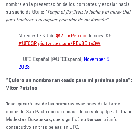
nombre en la presentación de los combates y escalar hacia
su sueño de título:
“Tengo el jiu-jitsu, la lucha y el muay thai
para finalizar a cualquier peleador de mi división”.
Miren este KO de
@VitorPetrino
de nuevo👀
#UFCSP
pic.twitter.com/PBx9Dlta3W
— UFC Español (@UFCEspanol)
November 5,
2023
“Quiero un nombre rankeado para mi próxima pelea”:
Vitor Petrino
'Icão' generó una de las primeras ovaciones de la tarde
noche de Sao Paulo con un nocaut de un solo golpe al lituano
Modestas Bukauskas, que significó su
tercer
triunfo
consecutivo en tres peleas en UFC.