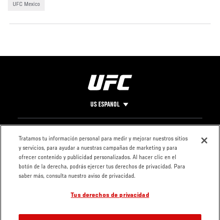
UFC Mexico
US ESPANOL
Pie
CONTACTO
LEGAL
Tratamos tu información personal para medir y mejorar nuestros sitios
y servicios, para ayudar a nuestras campañas de marketing y para
de
Condiciones
ofrecer contenido y publicidad personalizados. Al hacer clic en el
Página
Política de
botón de la derecha, podrás ejercer tus derechos de privacidad. Para
privacidad
saber más, consulta nuestro aviso de privacidad.
Tus derechos de privacidad