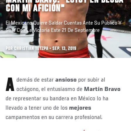
MARTÍN BRAVO: "ESTOY EN DEUDA
CON MI AFICIÓN"
El Mexicano Quiere Saldar Cuentas Ante Su Público Y
Salir Con La Victoria Este 21 De Septiembre
POR CHRISTIAN TETZPA • SEP. 13, 2019
Además de estar
ansioso
por subir al
octágono, el entusiasmo de
Martín Bravo
de representar su bandera en México lo ha
llevado a tener uno de los
mejores
campamentos en su carrera profesional.