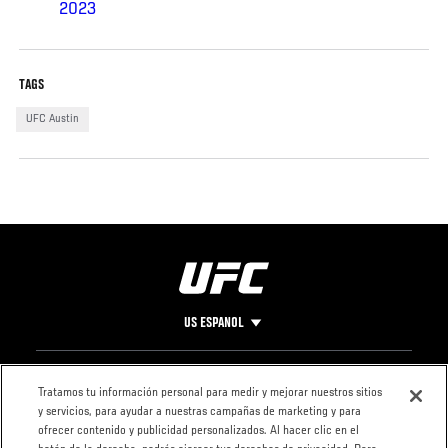
2023
TAGS
UFC Austin
US ESPANOL
Pie
CONTACTO
LEGAL
Tratamos tu información personal para medir y mejorar nuestros sitios
y servicios, para ayudar a nuestras campañas de marketing y para
de
Condiciones
ofrecer contenido y publicidad personalizados. Al hacer clic en el
Página
Política de