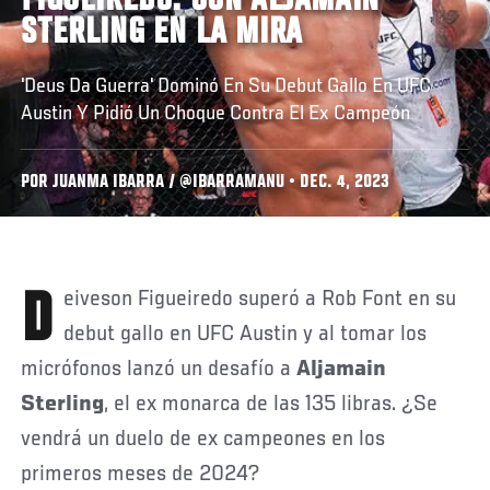
FIGUEIREDO: CON ALJAMAIN
STERLING EN LA MIRA
'Deus Da Guerra' Dominó En Su Debut Gallo En UFC
Austin Y Pidió Un Choque Contra El Ex Campeón
POR JUANMA IBARRA / @IBARRAMANU • DEC. 4, 2023
Deiveson Figueiredo superó a Rob Font en su
debut gallo en UFC Austin y al tomar los
micrófonos lanzó un desafío a
Aljamain
Sterling
, el ex monarca de las 135 libras. ¿Se
vendrá un duelo de ex campeones en los
primeros meses de 2024?