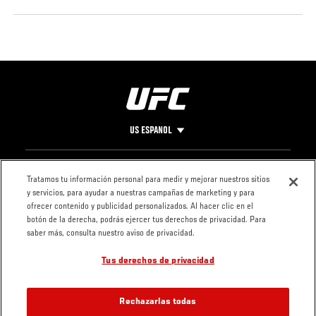
US ESPANOL
Pie
CONTACTO
LEGAL
Tratamos tu información personal para medir y mejorar nuestros sitios
y servicios, para ayudar a nuestras campañas de marketing y para
de
Condiciones
ofrecer contenido y publicidad personalizados. Al hacer clic en el
Página
Política de
botón de la derecha, podrás ejercer tus derechos de privacidad. Para
privacidad
saber más, consulta nuestro aviso de privacidad.
Tus derechos de privacidad
Rechazarlas todas