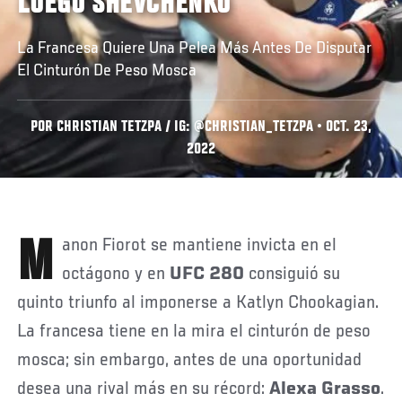
LUEGO SHEVCHENKO
La Francesa Quiere Una Pelea Más Antes De Disputar
El Cinturón De Peso Mosca
POR CHRISTIAN TETZPA / IG: @CHRISTIAN_TETZPA • OCT. 23,
2022
Manon Fiorot se mantiene invicta en el
octágono y en
UFC 280
consiguió su
quinto triunfo al imponerse a Katlyn Chookagian.
La francesa tiene en la mira el cinturón de peso
mosca; sin embargo, antes de una oportunidad
desea una rival más en su récord:
Alexa Grasso
.