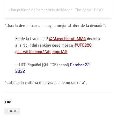
Una publicación compartida de Manon "The Beast" FIOROT 🇨🇵 (@manonfiorot_mma)
“Quería demostrar que soy la mejor striker de la división”.
Es de la francesa!!!
@ManonFiorot_MMA
derrota
a la No. 1 del ranking peso mosca
#UFC280
pic.twitter.com/7abjmqmJAG
— UFC Español (@UFCEspanol)
October 22,
2022
“Esta es la victoria más grande de mi carrera”.
TAGS
UFC 280