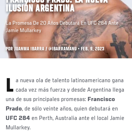
FRANCISCO PRADO: LA NUEVA
ILUSIÓN ARGENTINA
La Promesa De 20 Años Debutará En UFC 284 Ante
Jamie Mullarkey
POR JUANMA IBARRA / @IBARRAMANU • FEB. 9, 2023
La nueva ola de talento latinoamericano gana
cada vez más fuerza y desde Argentina llega
una de sus principales promesas:
Francisco
Prado
, de sólo veinte años, quien debutará en
UFC 284
en Perth, Australia ante el local Jamie
Mullarkey.