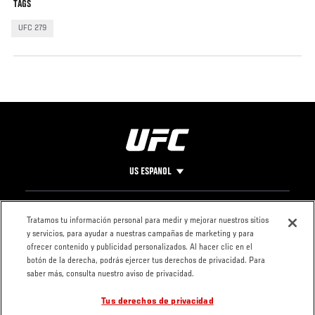
TAGS
UFC 279
US ESPANOL
Pie
CONTACTO
LEGAL
Tratamos tu información personal para medir y mejorar nuestros sitios
y servicios, para ayudar a nuestras campañas de marketing y para
de
Condiciones
ofrecer contenido y publicidad personalizados. Al hacer clic en el
Página
Política de
botón de la derecha, podrás ejercer tus derechos de privacidad. Para
privacidad
saber más, consulta nuestro aviso de privacidad.
Tus derechos de privacidad