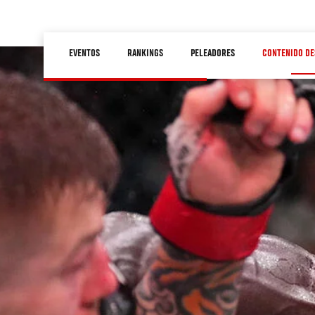
Pasar
al
Main
contenido
EVENTOS
RANKINGS
PELEADORES
CONTENIDO DE
navigation
principal