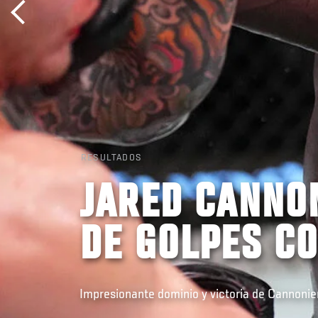
RESULTADOS
JARED CANNO
DE GOLPES C
Impresionante dominio y victoria de Cannonier 