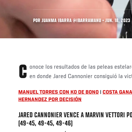
POR JUANMA IBARRA @IBARRAMANU • JUN. 18, 2023
Conoce los resultados de las peleas estelares del Sábado 17 de Junio
en donde Jared Cannonier consiguió la vict
MANUEL TORRES CON KO DE BONO
|
COSTA GANA
HERNANDEZ POR DECISIÓN
JARED CANNONIER VENCE A MARVIN VETTORI P
(49-45, 49-45, 49-46)