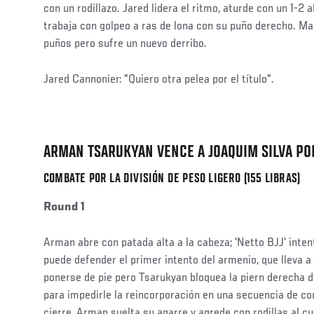
con un rodillazo. Jared lidera el ritmo, aturde con un 1-2 al
trabaja con golpeo a ras de lona con su puño derecho. Ma
puños pero sufre un nuevo derribo.
Jared Cannonier: "Quiero otra pelea por el título".
Social
Post
ARMAN TSARUKYAN VENCE A JOAQUIM SILVA PO
COMBATE POR LA DIVISIÓN DE PESO LIGERO (155 LIBRAS)
Round 1
Arman abre con patada alta a la cabeza; 'Netto BJJ' inten
puede defender el primer intento del armenio, que lleva a s
ponerse de pie pero Tsarukyan bloquea la piern derecha 
para impedirle la reincorporación en una secuencia de con
cierre, Arman suelta su agarre y agrede con rodillas al cu