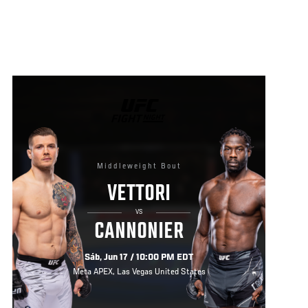
UFC
FIGHT
NIGHT
Middleweight Bout
VETTORI
VS
CANNONIER
Sáb, Jun 17 / 10:00 PM EDT
Meta APEX, Las Vegas United States