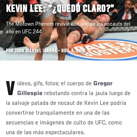
KEVIN LEE: “¿QUEDÓ CLARO?”
The Motown Phenom revivió con uno de los nocauts del
año en UFC 244
POR JUAN MANUEL IBARRA • NOV. 5, 2019
Videos, gifs, fotos; el cuerpo de
Gregor
Gillespie
rebotando contra la jaula luego de
la salvaje patada de nocaut de Kevin Lee podría
convertirse tranquilamente en una de las
secuencias e imágenes de culto de UFC, como
una de las más espectaculares.