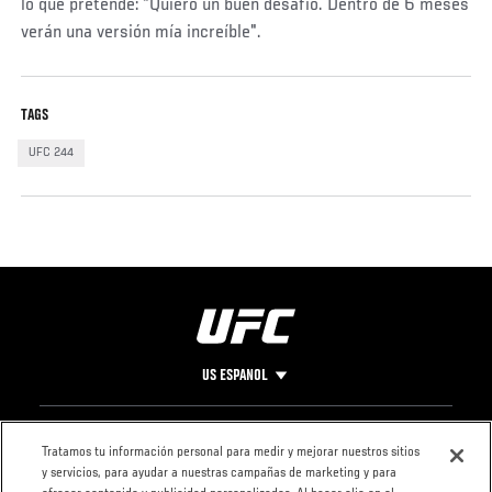
lo que pretende: "Quiero un buen desafío. Dentro de 6 meses
verán una versión mía increíble".
TAGS
UFC 244
US ESPANOL
Pie
CONTACTO
LEGAL
Tratamos tu información personal para medir y mejorar nuestros sitios
y servicios, para ayudar a nuestras campañas de marketing y para
de
Condiciones