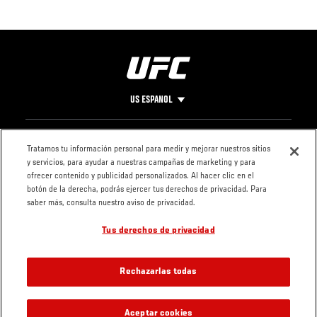
US ESPANOL
Pie
CONTACTO
LEGAL
Tratamos tu información personal para medir y mejorar nuestros sitios
y servicios, para ayudar a nuestras campañas de marketing y para
de
Condiciones
ofrecer contenido y publicidad personalizados. Al hacer clic en el
Página
Política de
botón de la derecha, podrás ejercer tus derechos de privacidad. Para
privacidad
saber más, consulta nuestro aviso de privacidad.
Tus derechos de privacidad
Rechazarlas todas
Aceptar cookies