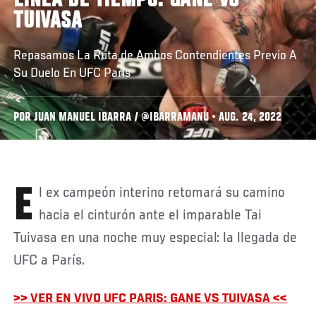
LÍNEA DE TIEMPO: GANE VS
TUIVASA
Repasamos La Ruta de Ambos Contendientes Previo A
Su Duelo En UFC París
POR JUAN MANUEL IBARRA / @IBARRAMANU • AUG. 24, 2022
El ex campeón interino retomará su camino
hacia el cinturón ante el imparable Tai
Tuivasa en una noche muy especial: la llegada de
UFC a París.
>> VER EN VIVO UFC PARIS: GANE VS TUIVASA <<