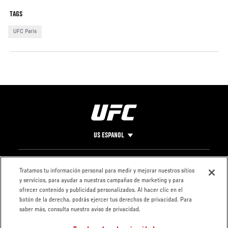
TAGS
UFC Paris
US ESPANOL
Pie
CONTACTO
LEGAL
Tratamos tu información personal para medir y mejorar nuestros sitios
y servicios, para ayudar a nuestras campañas de marketing y para
de
Condiciones
ofrecer contenido y publicidad personalizados. Al hacer clic en el
Página
Política de
botón de la derecha, podrás ejercer tus derechos de privacidad. Para
privacidad
saber más, consulta nuestro aviso de privacidad.