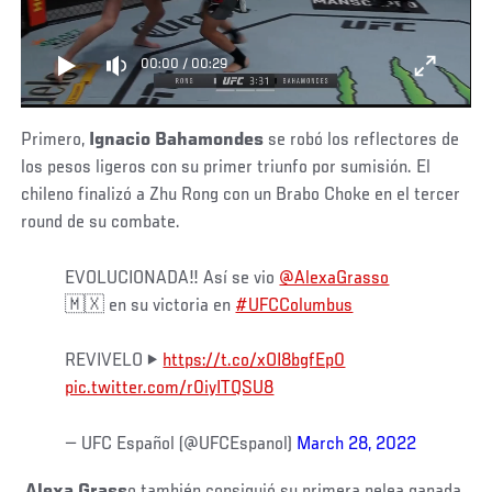
00:00
/
00:29
Primero,
Ignacio Bahamondes
se robó los reflectores de
los pesos ligeros con su primer triunfo por sumisión. El
chileno finalizó a Zhu Rong con un Brabo Choke en el tercer
round de su combate.
EVOLUCIONADA‼️ Así se vio
@AlexaGrasso
🇲🇽 en su victoria en
#UFCColumbus
REVIVELO ▶️
https://t.co/xOI8bgfEp0
pic.twitter.com/r0iyITQSU8
— UFC Español (@UFCEspanol)
March 28, 2022
Alexa Grass
o también consiguió su primera pelea ganada