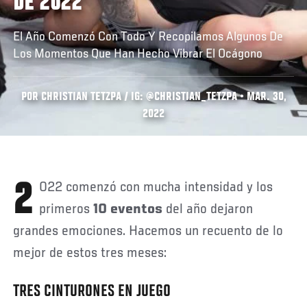
DE 2022
El Año Comenzó Con Todo Y Recopilamos Algunos De
Los Momentos Que Han Hecho Vibrar El Ocágono
POR CHRISTIAN TETZPA / IG: @CHRISTIAN_TETZPA • MAR. 30,
2022
2022 comenzó con mucha intensidad y los
primeros
10 eventos
del año dejaron
grandes emociones. Hacemos un recuento de lo
mejor de estos tres meses:
TRES CINTURONES EN JUEGO