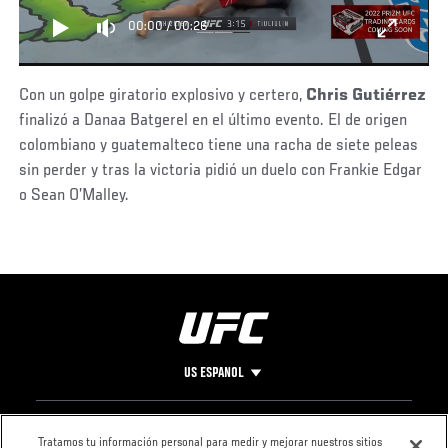
00:00
/
00:26
Con un golpe giratorio explosivo y certero,
Chris Gutiérrez
finalizó a Danaa Batgerel en el último evento. El de origen
colombiano y guatemalteco tiene una racha de siete peleas
sin perder y tras la victoria pidió un duelo con Frankie Edgar
o Sean O’Malley.
US ESPANOL
Pie
CONTACTO
LEGAL
Tratamos tu información personal para medir y mejorar nuestros sitios