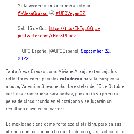
Ya la veremos en su primera estelar
@AlexaGrasso
🤩
#UFCVegas62
Sáb. 15 de Oct.
https://t.co/EkFgL6GjUe
pic.twitter.com/rHntXPCacv
— UFC Español (@UFCEspanol)
September 22,
2022
Tanto Alexa Grasso como Viviane Araujo están bajo los
reflectores como posibles
retadoras
para la campeona
mosca, Valentina Shevchenko. La estelar del 15 de Octubre
será una gran prueba para ambas, pues será su primera
pelea de cinco rounds en el octágono y se jugarán un
resultado clave en su carrera.
La mexicana tiene como fortaleza el striking, pero en sus
últimos duelos también ha mostrado una gran evolución en