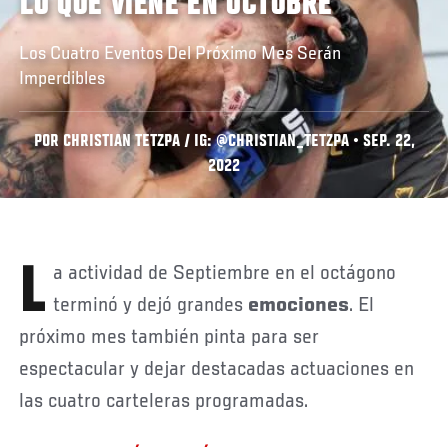
LO QUE VIENE EN OCTUBRE
Los Cuatro Eventos Del Próximo Mes Serán
Imperdibles
POR CHRISTIAN TETZPA / IG: @CHRISTIAN_TETZPA • SEP. 22,
2022
La actividad de Septiembre en el octágono
terminó y dejó grandes
emociones
. El
próximo mes también pinta para ser
espectacular y dejar destacadas actuaciones en
las cuatro carteleras programadas.