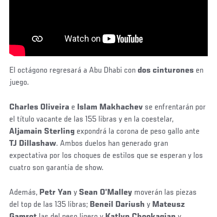
El octágono regresará a Abu Dhabi con
dos cinturones
en
juego.
Charles Oliveira
e
Islam Makhachev
se enfrentarán por
el título vacante de las 155 libras y en la coestelar,
Aljamain Sterling
expondrá la corona de peso gallo ante
TJ Dillashaw
. Ambos duelos han generado gran
expectativa por los choques de estilos que se esperan y los
cuatro son garantía de show.
Además,
Petr Yan
y
Sean O’Malley
moverán las piezas
del top de las 135 libras;
Beneil Dariush
y
Mateusz
Gamrot
las del peso ligero y
Katlyn Chookagian
y