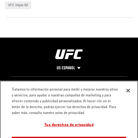
UFC Vegas 62
US ESPANOL
Pie
CONTACTO
LEGAL
Tratamos tu información personal para medir y mejorar nuestros sitios
y servicios, para ayudar a nuestras campañas de marketing y para
de
Condiciones
ofrecer contenido y publicidad personalizados. Al hacer clic en el
Página
Política de
botón de la derecha, podrás ejercer tus derechos de privacidad. Para
privacidad
saber más, consulta nuestro aviso de privacidad.
Tus derechos de privacidad