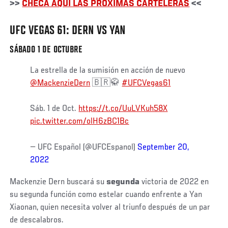
>>
CHECA AQUÍ LAS PRÓXIMAS CARTELERAS
<<
UFC VEGAS 61: DERN VS YAN
SÁBADO 1 DE OCTUBRE
La estrella de la sumisión en acción de nuevo
@MackenzieDern
🇧🇷🥋
#UFCVegas61
Sáb. 1 de Oct.
https://t.co/UuLVKuh58X
pic.twitter.com/olH6zBC1Bc
— UFC Español (@UFCEspanol)
September 20,
2022
Mackenzie Dern buscará su
segunda
victoria de 2022 en
su segunda función como estelar cuando enfrente a Yan
Xiaonan, quien necesita volver al triunfo después de un par
de descalabros.