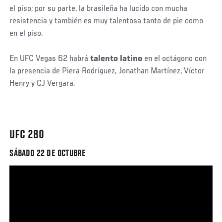
el piso; por su parte, la brasileña ha lucido con mucha
resistencia y también es muy talentosa tanto de pie como
en el piso.
En UFC Vegas 62 habrá
talento latino
en el octágono con
la presencia de Piera Rodríguez, Jonathan Martínez, Víctor
Henry y CJ Vergara.
UFC 280
SÁBADO 22 DE OCTUBRE