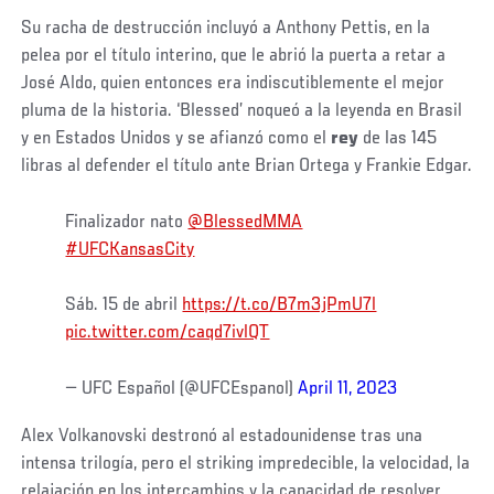
Su racha de destrucción incluyó a Anthony Pettis, en la
pelea por el título interino, que le abrió la puerta a retar a
José Aldo, quien entonces era indiscutiblemente el mejor
pluma de la historia. ‘Blessed’ noqueó a la leyenda en Brasil
y en Estados Unidos y se afianzó como el
rey
de las 145
libras al defender el título ante Brian Ortega y Frankie Edgar.
Finalizador nato
@BlessedMMA
#UFCKansasCity
Sáb. 15 de abril
https://t.co/B7m3jPmU7l
pic.twitter.com/caqd7ivlQT
— UFC Español (@UFCEspanol)
April 11, 2023
Alex Volkanovski destronó al estadounidense tras una
intensa trilogía, pero el striking impredecible, la velocidad, la
relajación en los intercambios y la capacidad de resolver