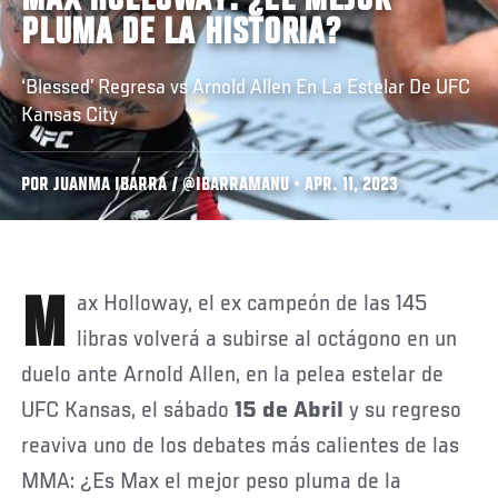
MAX HOLLOWAY: ¿EL MEJOR
PLUMA DE LA HISTORIA?
‘Blessed’ Regresa vs Arnold Allen En La Estelar De UFC
Kansas City
POR JUANMA IBARRA / @IBARRAMANU • APR. 11, 2023
Max Holloway, el ex campeón de las 145
libras volverá a subirse al octágono en un
duelo ante Arnold Allen, en la pelea estelar de
UFC Kansas, el sábado
15 de Abril
y su regreso
reaviva uno de los debates más calientes de las
MMA: ¿Es Max el mejor peso pluma de la