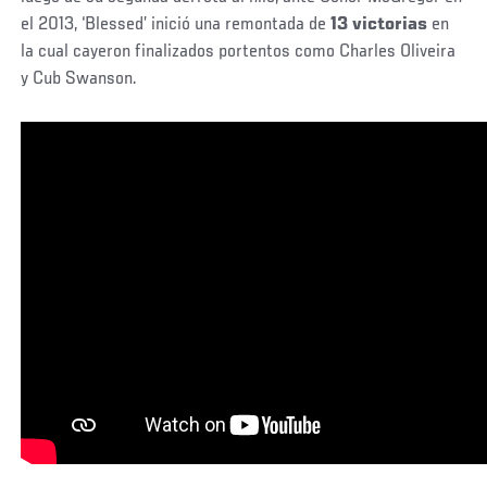
el 2013, ‘Blessed’ inició una remontada de
13 victorias
en
la cual cayeron finalizados portentos como Charles Oliveira
y Cub Swanson.