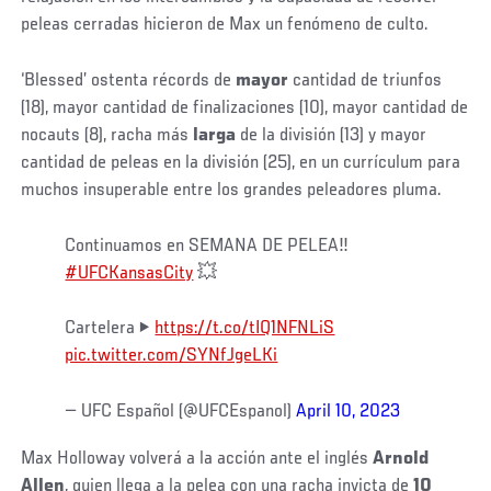
peleas cerradas hicieron de Max un fenómeno de culto.
‘Blessed’ ostenta récords de
mayor
cantidad de triunfos
(18), mayor cantidad de finalizaciones (10), mayor cantidad de
nocauts (8), racha más
larga
de la división (13) y mayor
cantidad de peleas en la división (25), en un currículum para
muchos insuperable entre los grandes peleadores pluma.
Continuamos en SEMANA DE PELEA‼️
#UFCKansasCity
💥
Cartelera ▶️
https://t.co/tIQ1NFNLiS
pic.twitter.com/SYNfJgeLKi
— UFC Español (@UFCEspanol)
April 10, 2023
Max Holloway volverá a la acción ante el inglés
Arnold
Allen
, quien llega a la pelea con una racha invicta de
10