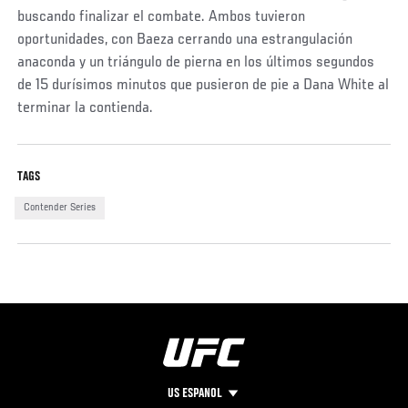
buscando finalizar el combate. Ambos tuvieron
oportunidades, con Baeza cerrando una estrangulación
anaconda y un triángulo de pierna en los últimos segundos
de 15 durísimos minutos que pusieron de pie a Dana White al
terminar la contienda.
Social
TAGS
Post
Contender Series
US ESPANOL