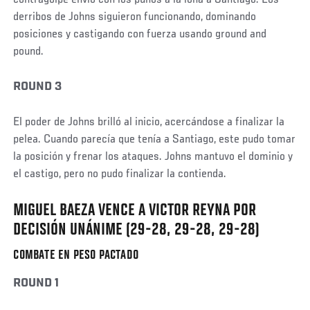
derribos de Johns siguieron funcionando, dominando
posiciones y castigando con fuerza usando ground and
pound.
ROUND 3
El poder de Johns brilló al inicio, acercándose a finalizar la
pelea. Cuando parecía que tenía a Santiago, este pudo tomar
la posición y frenar los ataques. Johns mantuvo el dominio y
el castigo, pero no pudo finalizar la contienda.
MIGUEL BAEZA VENCE A VICTOR REYNA POR
Social
Post
DECISIÓN UNÁNIME (29-28, 29-28, 29-28)
COMBATE EN PESO PACTADO
ROUND 1