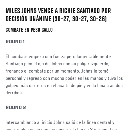
MILES JOHNS VENCE A RICHIE SANTIAGO POR
Social
Post
DECISIÓN UNÁNIME (30-27, 30-27, 30-26)
COMBATE EN PESO GALLO
ROUND 1
El combate empezó con fuerza pero lamentablemente
Santiago picó el ojo de Johns con su pulgar izquierdo,
frenando el combate por un momento. Johns lo tomó
personal y regresó con mucho poder en las manos y tuvo los
golpes más certeros en el asalto de pie y en la lona tras dos
derribos.
ROUND 2
Intercambiando al inicio Johns salió de la línea central y
contragolpe envío con los puños a la lona a Santiago. Los