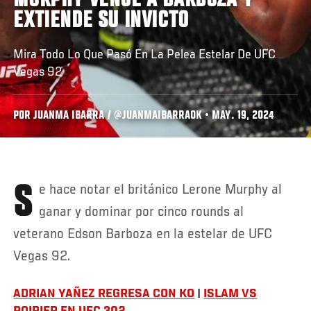
MURPHY VENCE A BARBOZA Y
EXTIENDE SU INVICTO
Mira Todo Lo Que Pasó En La Pelea Estelar De UFC
Vegas 92
POR JUANMA IBARRA / @JUANMAIBARRAOK • MAY. 19, 2024
Se hace notar el británico Lerone Murphy al
ganar y dominar por cinco rounds al
veterano Edson Barboza en la estelar de UFC
Vegas 92.
ADRIAN YAÑEZ REGRESA CON KO
|
ISLAM VS