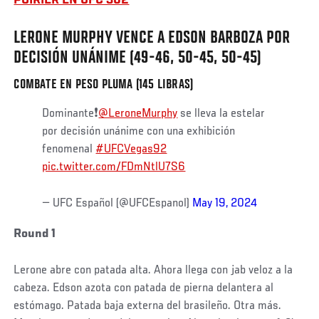
POIRIER EN UFC 302
LERONE MURPHY VENCE A EDSON BARBOZA POR
DECISIÓN UNÁNIME (49-46, 50-45, 50-45)
COMBATE EN PESO PLUMA (145 LIBRAS)
Dominante❗️
@LeroneMurphy
se lleva la estelar
por decisión unánime con una exhibición
fenomenal
#UFCVegas92
pic.twitter.com/FDmNtlU7S6
— UFC Español (@UFCEspanol)
May 19, 2024
Round 1
Lerone abre con patada alta. Ahora llega con jab veloz a la
cabeza. Edson azota con patada de pierna delantera al
estómago. Patada baja externa del brasileño. Otra más.