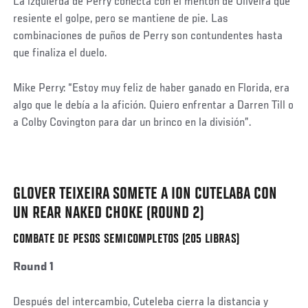
La izquierda de Perry conecta con el mentón de Oliveira que
resiente el golpe, pero se mantiene de pie. Las
combinaciones de puños de Perry son contundentes hasta
que finaliza el duelo.
Mike Perry: “Estoy muy feliz de haber ganado en Florida, era
algo que le debía a la afición. Quiero enfrentar a Darren Till o
a Colby Covington para dar un brinco en la división”.
Social
Post
GLOVER TEIXEIRA SOMETE A ION CUTELABA CON
UN REAR NAKED CHOKE (ROUND 2)
COMBATE DE PESOS SEMICOMPLETOS (205 LIBRAS)
Round 1
Después del intercambio, Cuteleba cierra la distancia y