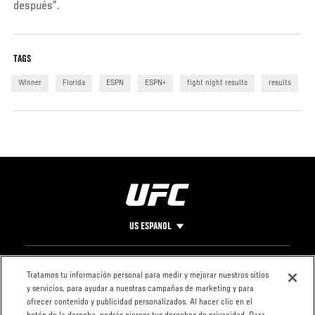
después”.
Social
TAGS
Post
Winner
Florida
ESPN
ESPN+
fight night results
results
US ESPANOL
Pie
CONTACTO
LEGAL
Tratamos tu información personal para medir y mejorar nuestros sitios
y servicios, para ayudar a nuestras campañas de marketing y para
de
Condiciones
ofrecer contenido y publicidad personalizados. Al hacer clic en el
Página
Política de