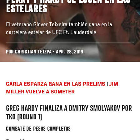
PERRY Y HARDY SE LUCEN EN LAS
ESTELARES
El veterano Glover Teixeira también gana en la
cartelera estelar de UFC Ft. Lauderdale
POR CHRISTIAN TETZPA • APR. 28, 2019
CARLA ESPARZA GANA EN LAS PRELIMS
|
JIM
MILLER VUELVE A SOMETER
GREG HARDY FINALIZA A DMITRY SMOLYAKOV POR
TKO (ROUND 1)
COMBATE DE PESOS COMPLETOS