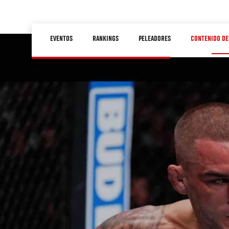
Pasar
al
Main
contenido
EVENTOS
RANKINGS
PELEADORES
CONTENIDO DE
navigation
principal