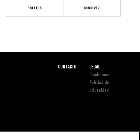
BOLETOS
CÓMO VER
Pie
CONTACTO
LEGAL
de
Condiciones
Página
Política de
privacidad