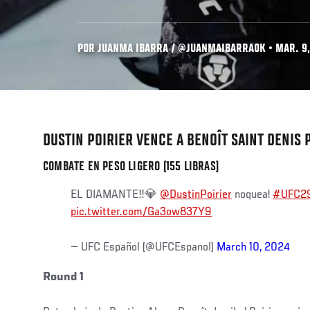
POR JUANMA IBARRA / @JUANMAIBARRAOK • MAR. 9,
DUSTIN POIRIER VENCE A BENOÎT SAINT DENIS 
COMBATE EN PESO LIGERO (155 LIBRAS)
EL DIAMANTE‼️💎
@DustinPoirier
noquea!
#UFC2
pic.twitter.com/Ga3ow837Y9
— UFC Español (@UFCEspanol)
March 10, 2024
Round 1