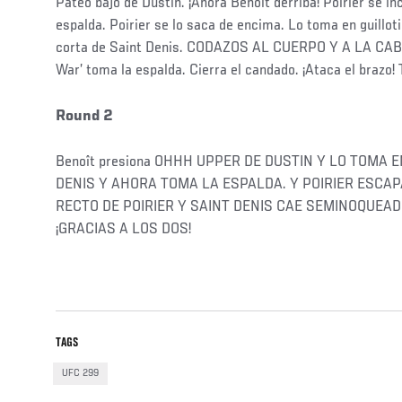
Pateo bajo de Dustin. ¡Ahora Benoît derriba! Poirier se in
espalda. Poirier se lo saca de encima. Lo toma en guilloti
corta de Saint Denis. CODAZOS AL CUERPO Y A LA CAB
War’ toma la espalda. Cierra el candado. ¡Ataca el brazo! 
Round 2
Benoît presiona OHHH UPPER DE DUSTIN Y LO TOMA 
DENIS Y AHORA TOMA LA ESPALDA. Y POIRIER ESCAP
RECTO DE POIRIER Y SAINT DENIS CAE SEMINOQUEAD
¡GRACIAS A LOS DOS!
TAGS
UFC 299