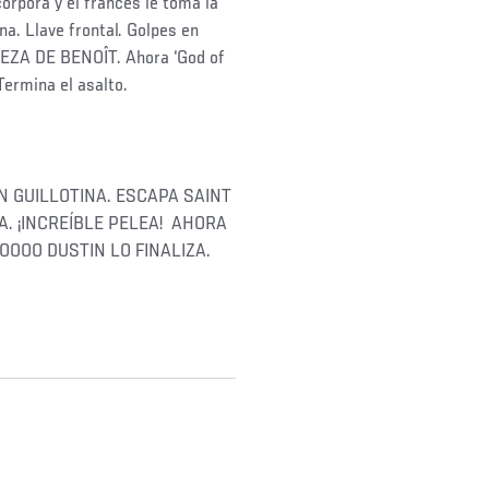
corpora y el francés le toma la
na. Llave frontal. Golpes en
EZA DE BENOÎT. Ahora ‘God of
Termina el asalto.
EN GUILLOTINA. ESCAPA SAINT
A. ¡INCREÍBLE PELEA! AHORA
OOOO DUSTIN LO FINALIZA.