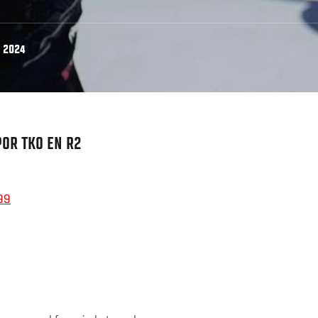
 2024
POR TKO EN R2
99