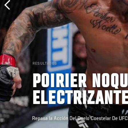
RESULTADOS
POIRIER NOQU
ELECTRIZANT
Repasa la Acción Del Duelo Coestelar De UF