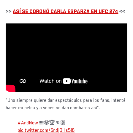
>>
ASÍ SE CORONÓ CARLA ESPARZA EN UFC 274
<<
“Uno siempre quiere dar espectáculos para los fans, intenté
hacer mi pelea y a veces se dan combates así”.
#AndNew
!!!!!🤩🏆👊🏽
pic.twitter.com/5ndjOHs5I8