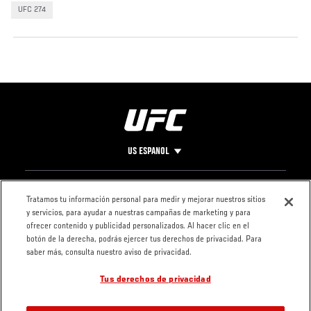
UFC 274
US ESPANOL
Pie
CONTACTO
LEGAL
Tratamos tu información personal para medir y mejorar nuestros sitios
y servicios, para ayudar a nuestras campañas de marketing y para
de
Condiciones
ofrecer contenido y publicidad personalizados. Al hacer clic en el
Página
Política de
botón de la derecha, podrás ejercer tus derechos de privacidad. Para
privacidad
saber más, consulta nuestro aviso de privacidad.
Tus derechos de privacidad