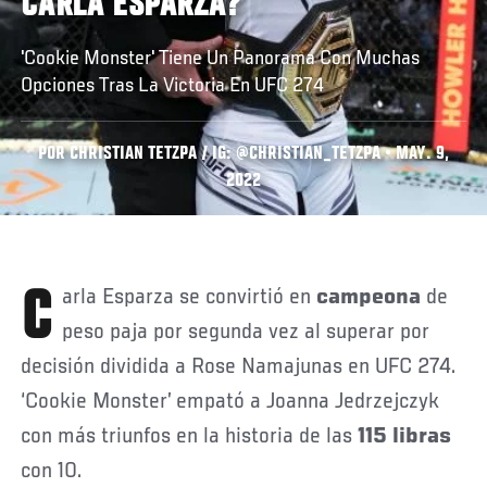
CARLA ESPARZA?
'Cookie Monster' Tiene Un Panorama Con Muchas
Opciones Tras La Victoria En UFC 274
POR CHRISTIAN TETZPA / IG: @CHRISTIAN_TETZPA • MAY. 9,
2022
Carla Esparza se convirtió en
campeona
de
peso paja por segunda vez al superar por
decisión dividida a Rose Namajunas en UFC 274.
‘Cookie Monster’ empató a Joanna Jedrzejczyk
con más triunfos en la historia de las
115 libras
con 10.