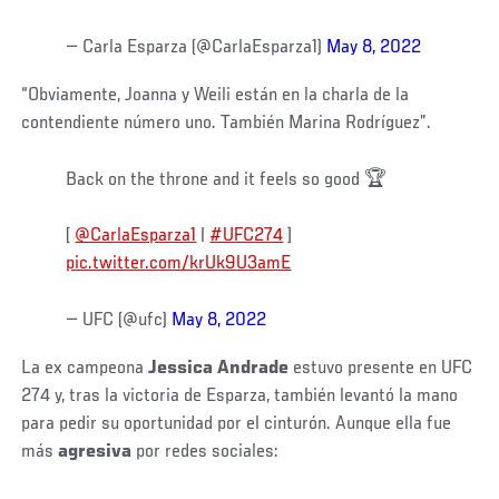
— Carla Esparza (@CarlaEsparza1)
May 8, 2022
“Obviamente, Joanna y Weili están en la charla de la
contendiente número uno. También Marina Rodríguez”.
Back on the throne and it feels so good 🏆
[
@CarlaEsparza1
|
#UFC274
]
pic.twitter.com/krUk9U3amE
— UFC (@ufc)
May 8, 2022
La ex campeona
Jessica Andrade
estuvo presente en UFC
274 y, tras la victoria de Esparza, también levantó la mano
para pedir su oportunidad por el cinturón. Aunque ella fue
más
agresiva
por redes sociales: