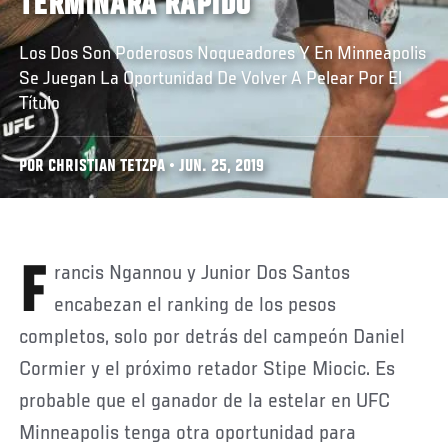
TERMINARÁ RÁPIDO
Los Dos Son Poderosos Noqueadores Y En Minneapolis
Se Juegan La Oportunidad De Volver A Pelear Por El
Título
POR CHRISTIAN TETZPA • JUN. 25, 2019
Francis Ngannou y Junior Dos Santos
encabezan el ranking de los pesos
completos, solo por detrás del campeón Daniel
Cormier y el próximo retador Stipe Miocic. Es
probable que el ganador de la estelar en UFC
Minneapolis tenga otra oportunidad para