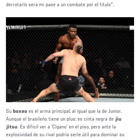
derrotarlo será mi pase a un combate por el título".
Su
boxeo
es el arma principal, al igual que la de Junior.
Aunque el brasileño tiene un plus: es cinta negra de
jiu
jitsu
. Es difícil ver a ‘Cigano’ en el piso, pero ante la
explosividad de su rival podría serle útil para dominar su