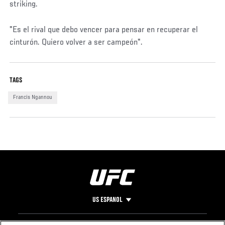
striking.
Social
"Es el rival que debo vencer para pensar en recuperar el
Post
cinturón. Quiero volver a ser campeón".
TAGS
Francis Ngannou
US ESPANOL