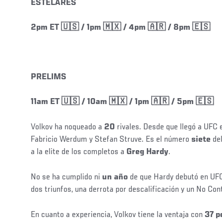
ESTELARES
2pm ET 🇺🇸 / 1pm 🇲🇽 / 4pm 🇦🇷 / 8pm 🇪🇸
PRELIMS
11am ET 🇺🇸 / 10am 🇲🇽 / 1pm 🇦🇷 / 5pm 🇪🇸
Social
Volkov ha noqueado a
20
rivales. Desde que llegó a UFC 
Post
Fabricio Werdum y Stefan Struve. Es el número
siete
del
a la elite de los completos a
Greg Hardy
.
No se ha cumplido ni
un año
de que Hardy debutó en UF
dos triunfos, una derrota por descalificación y un No Con
Social
En cuanto a experiencia, Volkov tiene la ventaja con
37 p