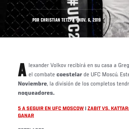
POR CHRISTIAN TETZPA • NOV. 6, 2019
Alexander Volkov recibirá en su casa a Greg Hardy para protagonizar
el combate
coestelar
de UFC Moscú. Es
Noviembre
, la división de los completos ten
noqueadores.
5 A SEGUIR EN UFC MOSCOW
|
ZABIT VS. KATTA
GANAR