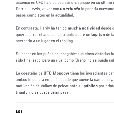
Post
ascenso en UFC ha sido paulatino y, aunque en su último 
Derrick Lewis, volver con
un triunfo
lo pondría nuevamen
pesos completos en la actualidad.
En contraste, Hardy ha tenido
mucha actividad
desde q
quiere cerrar el año con un triunfo sobre un
top ten
de la
acercarlo a un lugar en el ránking.
Social
Su poder en los puños es innegable: sus cinco victorias h
Post
sido finalizado, pero un rival como ‘Drago’ no se puede s
La coestelar de
UFC Moscow
tiene los ingredientes par
ambos le pondrá emoción desde que suene la campana y, 
motivación de Volkov de pelear ante su
público
por prime
triunfo, no se puede dejar pasar.
TAGS