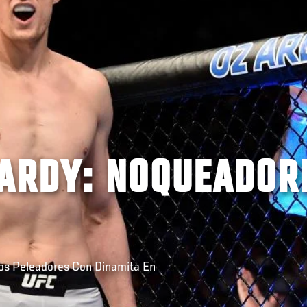
HARDY: NOQUEADOR
os Peleadores Con Dinamita En