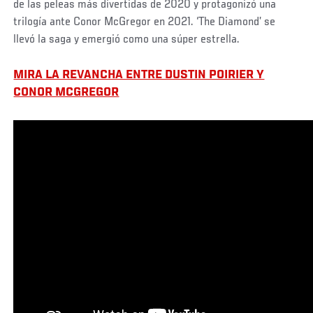
de las peleas más divertidas de 2020 y protagonizó una
trilogía ante Conor McGregor en 2021. ‘The Diamond’ se
llevó la saga y emergió como una súper estrella.
MIRA LA REVANCHA ENTRE DUSTIN POIRIER Y
CONOR MCGREGOR