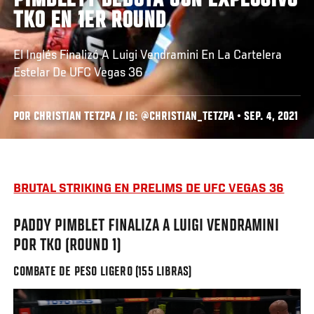
PIMBLETT DEBUTA CON EXPLOSIVO
TKO EN 1ER ROUND
El Inglés Finalizó A Luigi Vendramini En La Cartelera
Estelar De UFC Vegas 36
POR CHRISTIAN TETZPA / IG: @CHRISTIAN_TETZPA • SEP. 4, 2021
BRUTAL STRIKING EN PRELIMS DE UFC VEGAS 36
PADDY PIMBLET FINALIZA A LUIGI VENDRAMINI
POR TKO (ROUND 1)
COMBATE DE PESO LIGERO (155 LIBRAS)