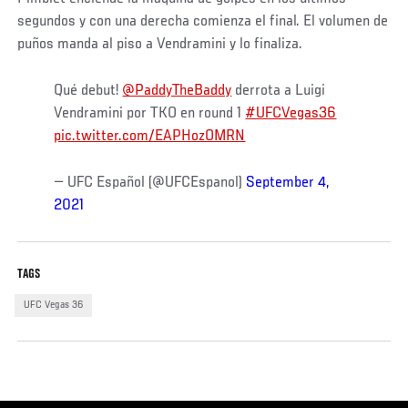
segundos y con una derecha comienza el final. El volumen de
puños manda al piso a Vendramini y lo finaliza.
Qué debut!
@PaddyTheBaddy
derrota a Luigi
Vendramini por TKO en round 1
#UFCVegas36
pic.twitter.com/EAPHozOMRN
— UFC Español (@UFCEspanol)
September 4,
2021
TAGS
UFC Vegas 36