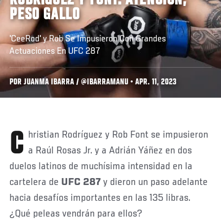
RODRÍGUEZ Y FONT: ATENCIÓN,
PESO GALLO
'CeeRod' y Rob Se Impusieron Con Grandes
Actuaciones En UFC 287
POR JUANMA IBARRA / @IBARRAMANU • APR. 11, 2023
Christian Rodríguez y Rob Font se impusieron
a Raúl Rosas Jr. y a Adrián Yáñez en dos
duelos latinos de muchísima intensidad en la
cartelera de
UFC 287
y dieron un paso adelante
hacia desafíos importantes en las 135 libras.
¿Qué peleas vendrán para ellos?