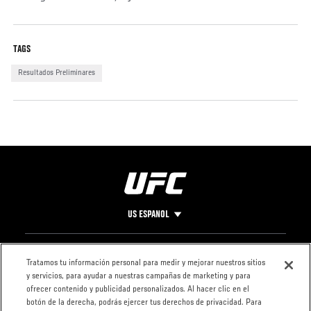
Social
TAGS
Post
Resultados Preliminares
US ESPANOL
Pie
CONTACTO
LEGAL
Tratamos tu información personal para medir y mejorar nuestros sitios
y servicios, para ayudar a nuestras campañas de marketing y para
de
Condiciones
ofrecer contenido y publicidad personalizados. Al hacer clic en el
Página
Política de
botón de la derecha, podrás ejercer tus derechos de privacidad. Para