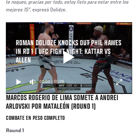
te noqueo, gracias por todo, estoy listo para estar entre los
mejores 15”,
expresó Dolidze.
ROMAN DOLIDZE KNOCKS OUT PHIL HAWES
IN RD 1 | UFC FIGHT NIGHT: KATTAR VS
ALLEN
00:00
/
00:28
MARCOS ROGERIO DE LIMA SOMETE A ANDREI
ARLOVSKI POR MATALEÓN (ROUND 1)
COMBATE EN PESO COMPLETO
Round 1