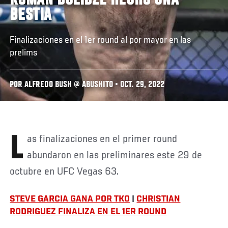
ROMAN DOLIDZE HECHO UNA
BESTIA
Finalizaciones en el 1er round al por mayor en las
prelims
POR ALFREDO BUSH @ ABUSHITO • OCT. 29, 2022
Las finalizaciones en el primer round
abundaron en las preliminares este 29 de
octubre en UFC Vegas 63.
STEVE GARCIA GANA POR TKO
|
CHRISTIAN
RODRIGUEZ FINALIZA EN EL 1ER ROUND