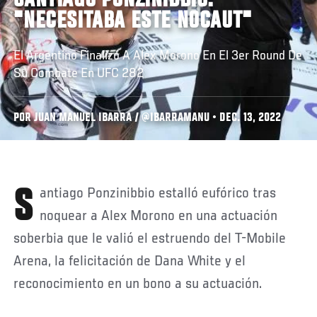
SANTIAGO PONZINIBBIO:
"NECESITABA ESTE NOCAUT"
El Argentino Finalizó A Alex Morono En El 3er Round De
Su Combate En UFC 282
POR JUAN MANUEL IBARRA / @IBARRAMANU • DEC. 13, 2022
Santiago Ponzinibbio estalló eufórico tras
noquear a Alex Morono en una actuación
soberbia que le valió el estruendo del T-Mobile
Arena, la felicitación de Dana White y el
reconocimiento en un bono a su actuación.