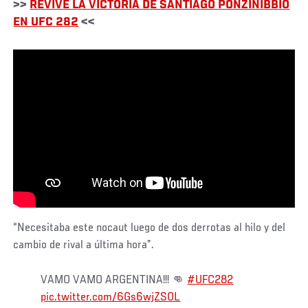
>>
REVIVE LA VICTORIA DE SANTIAGO PONZINIBBIO
EN UFC 282
<<
“Necesitaba este nocaut luego de dos derrotas al hilo y del
cambio de rival a última hora”.
VAMO VAMO ARGENTINA!!! 👊
#UFC282
pic.twitter.com/6Gs6wjZSOL