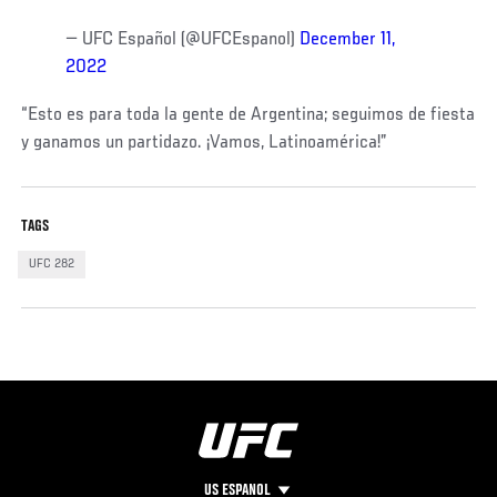
— UFC Español (@UFCEspanol)
December 11,
2022
“Esto es para toda la gente de Argentina; seguimos de fiesta
y ganamos un partidazo. ¡Vamos, Latinoamérica!”
TAGS
UFC 282
US ESPANOL