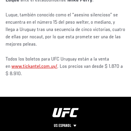
Luque
ante el estadounidense
Mike Perry
.
Luque, también conocido como el “asesino silencioso” se
encuentra en el número 15 del peso welter, o mediano, y
llega a Uruguay tras una secuencia de cinco victorias, cuatro
de ellas por nocaut, por lo que esta promete ser una de las
mejores peleas.
Todos los boletos para UFC Uruguay están a la venta
en
www.tickantel.com.uy/
. Los precios van desde $ 1.870 a
$ 8.910.
US ESPANOL