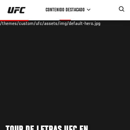
Pasar
CONTENIDO DESTACADO
al
contenido
/themes/custom/ufc/assets/img/default-hero.jpg
principal