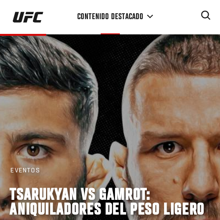
Pasar
CONTENIDO DESTACADO
al
contenido
principal
EVENTOS
TSARUKYAN VS GAMROT:
ANIQUILADORES DEL PESO LIGERO