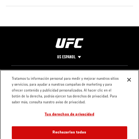
US ESPANOL
Pie
CONTACTO
LEGAL
Tratamos tu información personal para medir y mejorar nuestros sitios
y servicios, para ayudar a nuestras campañas de marketing y para
de
Condiciones
ofrecer contenido y publicidad personalizados. Al hacer clic en el
Página
Política de
botón de la derecha, podrás ejercer tus derechos de privacidad. Para
privacidad
saber más, consulta nuestro aviso de privacidad.
Tus derechos de privacidad
Rechazarlas todas