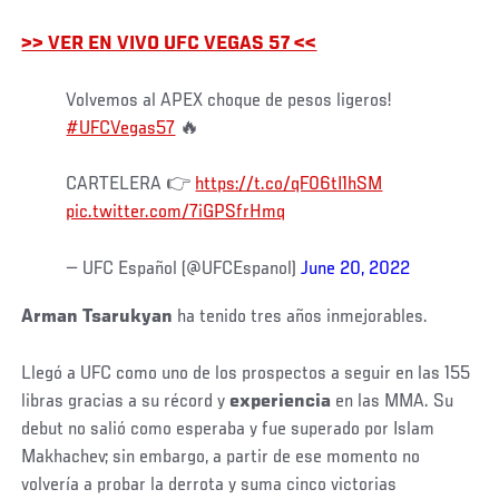
>> VER EN VIVO UFC VEGAS 57 <<
Volvemos al APEX choque de pesos ligeros!
#UFCVegas57
🔥
CARTELERA 👉
https://t.co/qF06tI1hSM
pic.twitter.com/7iGPSfrHmq
— UFC Español (@UFCEspanol)
June 20, 2022
Arman Tsarukyan
ha tenido tres años inmejorables.
Llegó a UFC como uno de los prospectos a seguir en las 155
libras gracias a su récord y
experiencia
en las MMA. Su
debut no salió como esperaba y fue superado por Islam
Makhachev; sin embargo, a partir de ese momento no
volvería a probar la derrota y suma cinco victorias