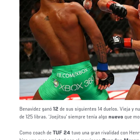
Benavidez ganó
12
de sus siguientes 14 duelos. Vieja y 
de 125 libras. ‘Joejitsu’ siempre tenía algo
nuevo
que mo
Como coach de
TUF 24
tuvo una gran rivalidad con Henr