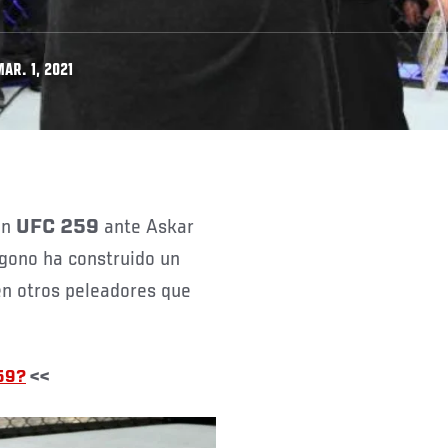
AR. 1, 2021
en
UFC 259
ante Askar
ágono ha construido un
en otros peleadores que
59?
<<