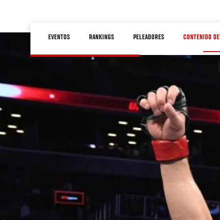
Pasar
al
Main
contenido
EVENTOS
RANKINGS
PELEADORES
CONTENIDO DE
navigation
principal