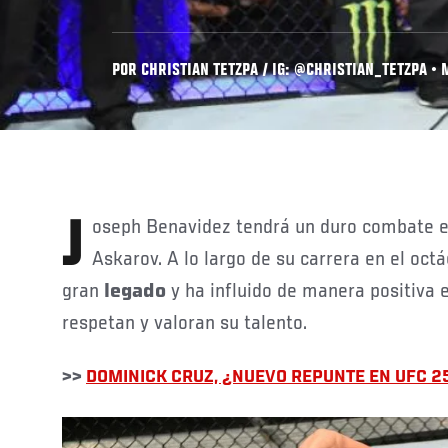
POR CHRISTIAN TETZPA / IG: @CHRISTIAN_TETZPA • M
Joseph Benavidez tendrá un duro combate 
Askarov. A lo largo de su carrera en el oct
gran
legado
y ha influido de manera positiva 
respetan y valoran su talento.
>>
DOMINICK CRUZ, ¿NUEVO REPUNTE EN UFC 2