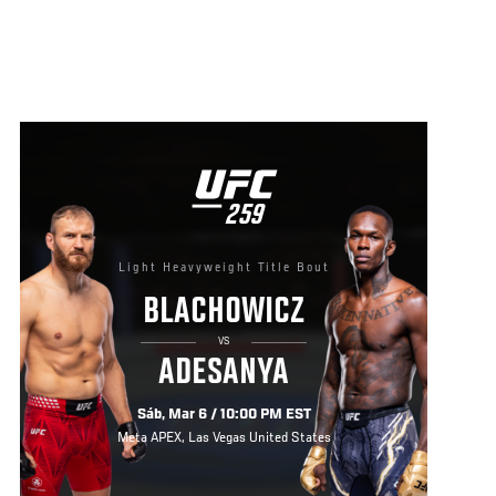
UFC
259
259
Light Heavyweight Title Bout
BLACHOWICZ
VS
ADESANYA
Sáb, Mar 6 / 10:00 PM EST
Meta APEX, Las Vegas United States