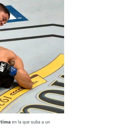
ltima
en la que suba a un