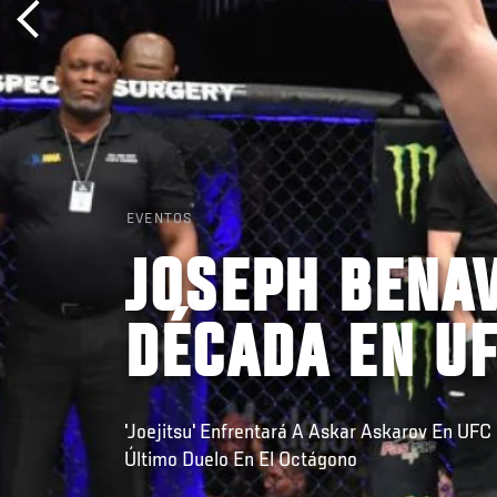
EVENTOS
JOSEPH BENAV
DÉCADA EN U
'Joejitsu' Enfrentará A Askar Askarov En UF
Último Duelo En El Octágono