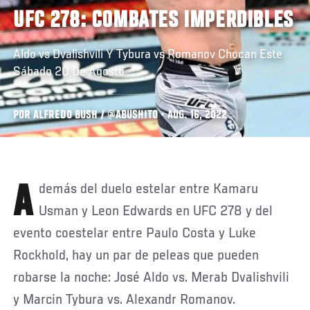
UFC 278: COMBATES IMPERDIBLES
Aldo vs Dvalishvili Y Tybura vs Romanov Chocan Este
Sábado 20 De Agosto
POR ALFREDO BUSH / @ABUSHITO • AUG. 16, 2022
Además del duelo estelar entre Kamaru
Usman y Leon Edwards en UFC 278 y del
evento coestelar entre Paulo Costa y Luke
Rockhold, hay un par de peleas que pueden
robarse la noche: José Aldo vs. Merab Dvalishvili
y Marcin Tybura vs. Alexandr Romanov.