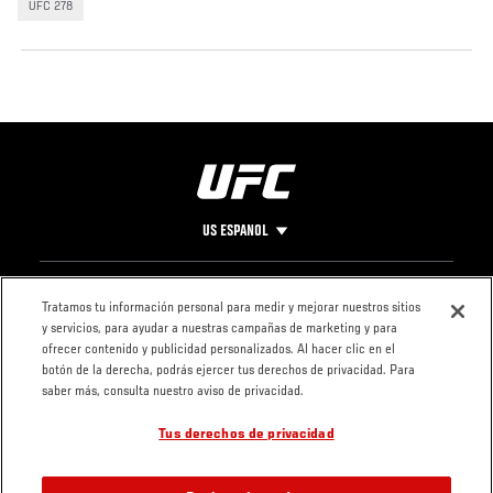
UFC 278
US ESPANOL
Pie
CONTACTO
LEGAL
Tratamos tu información personal para medir y mejorar nuestros sitios
y servicios, para ayudar a nuestras campañas de marketing y para
de
Condiciones
ofrecer contenido y publicidad personalizados. Al hacer clic en el
Página
Política de
botón de la derecha, podrás ejercer tus derechos de privacidad. Para
privacidad
saber más, consulta nuestro aviso de privacidad.
Tus derechos de privacidad