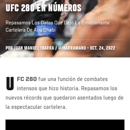
UFC 280 EN NÚMEROS
Repasamos Los Datos Que Dejó La Emocionante
Cartelera De Abu Dhabi
POR JUAN MANUEL IBARRA / @IBARRAMANU • OCT. 24, 2022
UFC 280
fue una función de combates
intensos que hizo historia. Repasamos los
nuevos récords que quedaron asentados luego de
la espectacular cartelera.