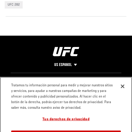
UFC 282
US ESPANOL
Pie
CONTACTO
LEGAL
Tratamos tu información personal para medir y mejorar nuestros sitios
y servicios, para ayudar a nuestras campañas de marketing y para
de
Condiciones
ofrecer contenido y publicidad personalizados. Al hacer clic en el
Página
Política de
botón de la derecha, podrás ejercer tus derechos de privacidad. Para
privacidad
saber más, consulta nuestro aviso de privacidad.
Tus derechos de privacidad