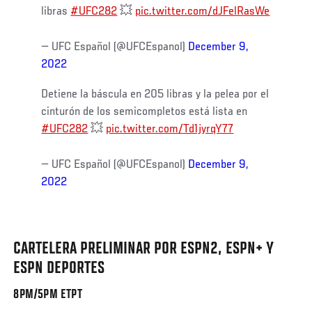
libras
#UFC282
💥
pic.twitter.com/dJFelRasWe
— UFC Español (@UFCEspanol)
December 9,
2022
Detiene la báscula en 205 libras y la pelea por el
cinturón de los semicompletos está lista en
#UFC282
💥
pic.twitter.com/Td1jyrqY77
— UFC Español (@UFCEspanol)
December 9,
2022
CARTELERA PRELIMINAR POR ESPN2, ESPN+ Y
ESPN DEPORTES
8PM/5PM ETPT