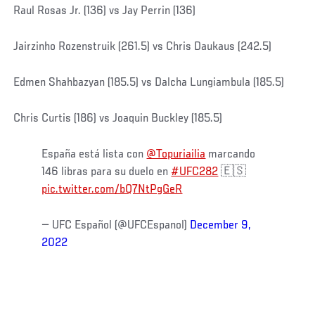
Raul Rosas Jr. (136) vs Jay Perrin (136)
Jairzinho Rozenstruik (261.5) vs Chris Daukaus (242.5)
Edmen Shahbazyan (185.5) vs Dalcha Lungiambula (185.5)
Chris Curtis (186) vs Joaquin Buckley (185.5)
España está lista con
@Topuriailia
marcando
146 libras para su duelo en
#UFC282
🇪🇸
pic.twitter.com/bQ7NtPgGeR
— UFC Español (@UFCEspanol)
December 9,
2022