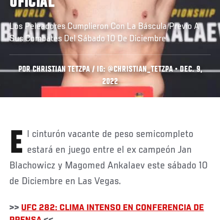
OFICIAL
Los Peleadores Cumplieron Con La Báscula Previo A
Sus Combates Del Sábado 10 De Diciembre
POR CHRISTIAN TETZPA / IG: @CHRISTIAN_TETZPA • DEC. 9,
2022
El cinturón vacante de peso semicompleto
estará en juego entre el ex campeón Jan
Blachowicz y Magomed Ankalaev este sábado 10
de Diciembre en Las Vegas.
>>
UFC 282: CLIMA INTENSO EN CONFERENCIA DE