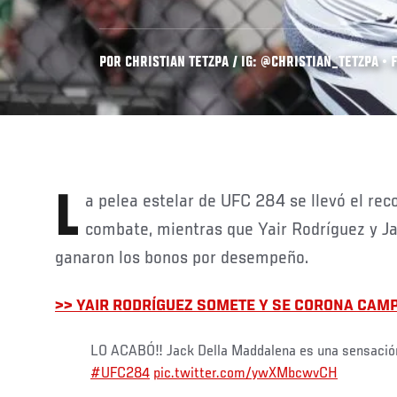
POR CHRISTIAN TETZPA / IG: @CHRISTIAN_TETZPA • F
La pelea estelar de UFC 284 se llevó el reconocimiento al mejor
combate, mientras que Yair Rodríguez y J
ganaron los bonos por desempeño.
>> YAIR RODRÍGUEZ SOMETE Y SE CORONA CAM
LO ACABÓ‼️ Jack Della Maddalena es una sensació
#UFC284
pic.twitter.com/ywXMbcwvCH