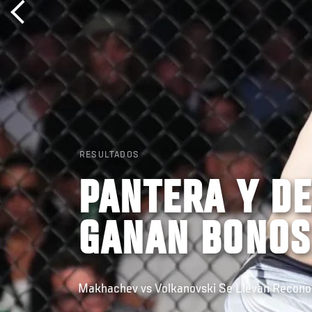
RESULTADOS
PANTERA Y D
GANAN BONOS
Makhachev vs Volkanovski Se Llevan Reconoc