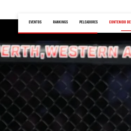
Pasar
al
Main
contenido
EVENTOS
RANKINGS
PELEADORES
CONTENIDO DE
navigation
principal