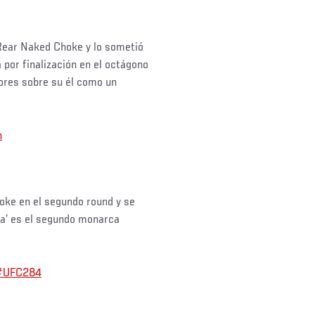
Rear Naked Choke y lo sometió
 por finalización en el octágono
tores sobre su él como un
n
oke en el segundo round y se
era’ es el segundo monarca
#UFC284