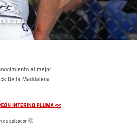
EB. 12, 2023
ack Della Maddalena
PEÓN INTERINO PLUMA <<
n de peleador 🤯