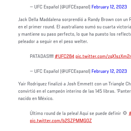
— UFC Español (@UFCEspanol)
February 12, 2023
Jack Della Maddalena sorprendió a Randy Brown con un 
en el primer round. El australiano sumó su cuarta victoria
y mantiene su paso perfecto, lo que ha puesto los reflec
peleador a seguir en el peso welter.
PATADAS!!!!!
#UFC284
pic.twitter.com/zqX1szXm2
— UFC Español (@UFCEspanol)
February 12, 2023
Yair Rodriguez finalizó a Josh Emmett con un Triangle Ch
convirtió en el campeón interino de las 145 libras. ‘Pant
nacido en México.
Último round de la pelea! Aquí se puede definir 💢
pic.twitter.com/b2SZPMMGOZ