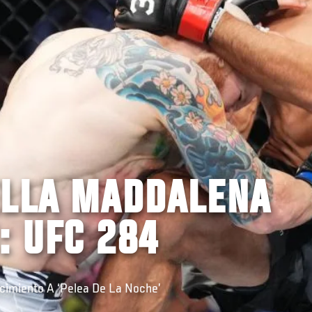
ELLA MADDALENA
: UFC 284
imiento A ‘Pelea De La Noche’