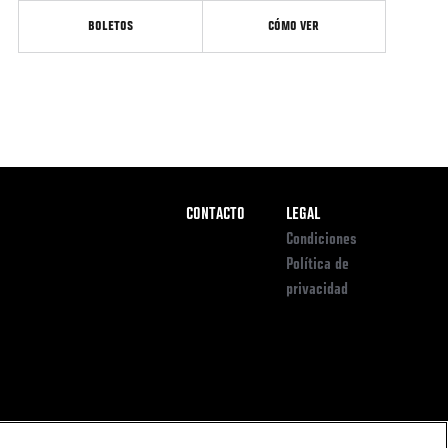
BOLETOS
CÓMO VER
Pie
CONTACTO
LEGAL
de
Condiciones
Página
Política de
privacidad